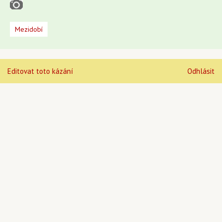
Mezidobí
Editovat toto kázání
Odhlásit