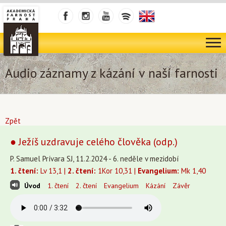
Audio záznamy z kázání v naší farnosti
Zpět
● Ježíš uzdravuje celého člověka (odp.)
P. Samuel Prívara SJ, 11.2.2024 - 6. neděle v mezidobí
1. čtení:
Lv 13,1 |
2. čtení:
1Kor 10,31 |
Evangelium:
Mk 1,40
Úvod
1. čtení
2. čtení
Evangelium
Kázání
Závěr