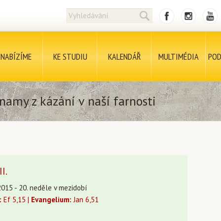
NABÍZÍME
KE STUDIU
KALENDÁŘ
MULTIMÉDIA
POD
namy z kázání v naší farnosti
I.
2015 - 20. neděle v mezidobí
:
Ef 5,15 |
Evangelium:
Jan 6,51