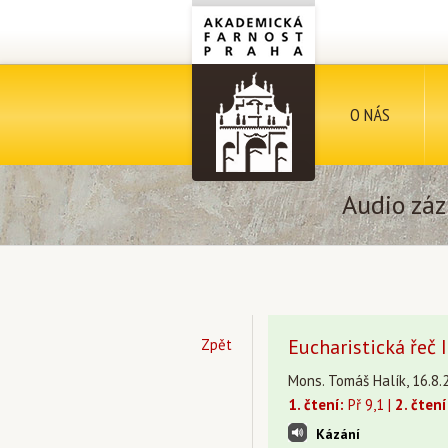
O NÁS
Audio záz
Eucharistická řeč II
Zpět
Mons. Tomáš Halík, 16.8.
1. čtení:
Př 9,1 |
2. čtení
Kázání