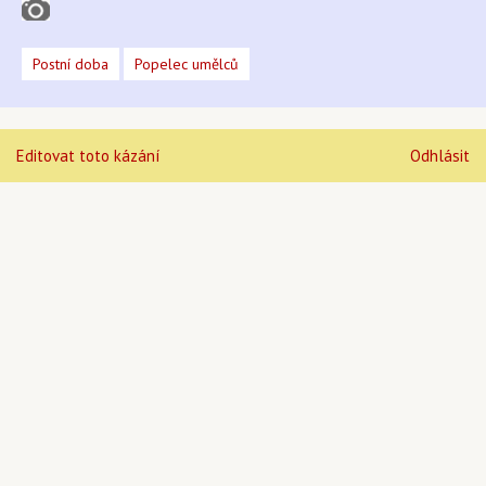
Postní doba
Popelec umělců
Editovat toto kázání
Odhlásit