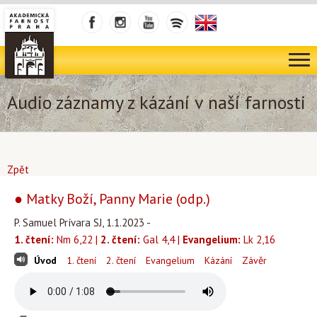
Audio záznamy z kázání v naší farnosti
Zpět
● Matky Boží, Panny Marie (odp.)
P. Samuel Prívara SJ, 1.1.2023 -
1. čtení:
Nm 6,22 |
2. čtení:
Gal 4,4 |
Evangelium:
Lk 2,16
Úvod
1. čtení
2. čtení
Evangelium
Kázání
Závěr