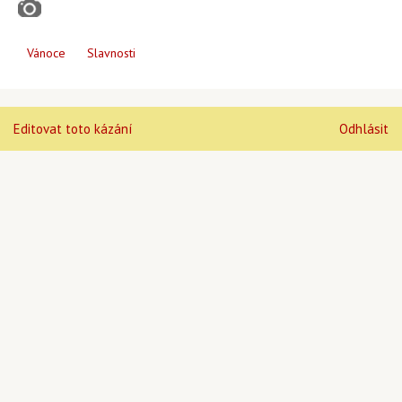
Vánoce
Slavnosti
Editovat toto kázání
Odhlásit