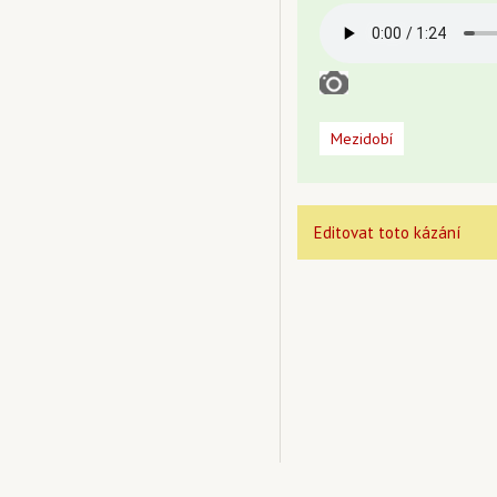
Mezidobí
Editovat toto kázání