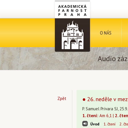
O NÁS
Audio záz
● 26. neděle v mez
Zpět
P. Samuel Prívara SJ, 25.
1. čtení:
Am 6,1 |
2. čten
Úvod
1. čtení
2. čt