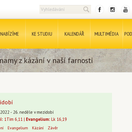
NABÍZÍME
KE STUDIU
KALENDÁŘ
MULTIMÉDIA
POD
namy z kázání v naší farnosti
idobí
9.2022 - 26. neděle v mezidobí
í:
1Tim 6,11 |
Evangelium:
Lk 16,19
ení
Evangelium
Kázání
Závěr