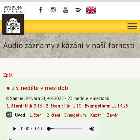
Audio záznamy z kázání v naší farnosti
Zpět
● 23. neděle v mezidobí
P. Samuel Prívara SJ, 4.9.2022 - 23. neděle v mezidobí
1. čtení:
Mdr 9,13 |
2. čtení:
Flm 1,10 |
Evangelium:
Lk 14,25
Úvod
1. čtení
2. čtení
Evangelium
Kázání
Závěr