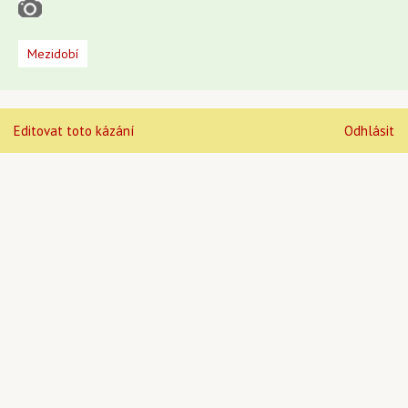
Mezidobí
Editovat toto kázání
Odhlásit