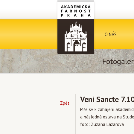
O NÁS
Fotogaler
Veni Sancte 7.1
Zpět
Mše sv. k zahájení akademi
a následná oslava na Stud
foto: Zuzana Lazarová