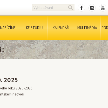
NABÍZÍME
KE STUDIU
KALENDÁŘ
MULTIMÉDIA
POD
ie
0. 2025
ckého roku 2025-2026
entském nádvoří