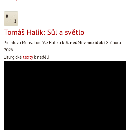
8
2
Tomáš Halík: Sůl a světlo
Promluva Mons. Tomáše Halíka k
5. neděli v mezidobí
8. února
2026
Liturgické
texty
k neděli