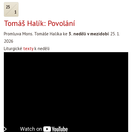
25
1
Tomáš Halík: Povolání
Promluva Mons. Tomáše Halíka ke
3. neděli v mezidobí
25. 1.
2026
Liturgické
texty
k neděli