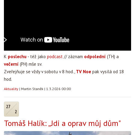
K
poslechu
- též jako
podcast
// záznam
odpolední
(TH) a
večerní
(PH) mše sv.
Zveřejňuje se vždy v sobotu v 8 hod.,
TV Noe
pak vysílá od 18
hod.
Aktuality
|
Martin Staněk
|
1.3.2026 00:00
27
2
Tomáš Halík: „Jdi a oprav můj dům"