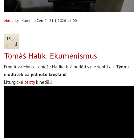
Aktuality
|
Kateřina Černá
|
21.1.2026 14:00
18
1
Tomáš Halík: Ekumenismus
Promluva Mons. Tomáše Halíka k 2. neděli v mezidobí a k
Týdnu
modliteb za jednotu křesťanů
Liturgické
texty
k neděli