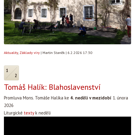
Aktuality
,
Základy víry
|
Martin Staněk
|
6.2.2026 17:30
1
2
Tomáš Halík: Blahoslavenství
Promluva Mons. Tomáše Halíka ke
4. neděli v mezidobí
1. února
2026
Liturgické
texty
k neděli