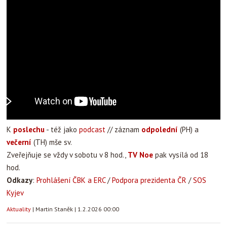
K
poslechu
- též jako
podcast
// záznam
odpolední
(PH) a
večerní
(TH) mše sv.
Zveřejňuje se vždy v sobotu v 8 hod.,
TV Noe
pak vysílá od 18
hod.
Odkazy
:
Prohlášení ČBK a ERC
/
Podpora prezidenta ČR
/
SOS
Kyjev
Aktuality
|
Martin Staněk
|
1.2.2026 00:00