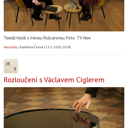
Tomáš Halík s Irenou Pulicarovou. Foto: TV Noe
Aktuality
|
Kateřina Černá
|
23.1.2026 20:05
23
1
Rozloučení s Václavem Ciglerem