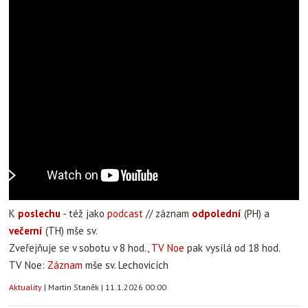
K
poslechu
- též jako
podcast
// záznam
odpolední
(PH) a
večerní
(TH) mše sv.
Zveřejňuje se v sobotu v 8 hod.,
TV Noe
pak vysílá od 18 hod.
TV Noe:
Záznam
mše sv. Lechovicích
Aktuality
|
Martin Staněk
|
11.1.2026 00:00