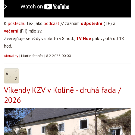
K
poslechu
též jako
podcast
// záznam
odpolední
(TH) a
večerní
(PH) mše sv.
Zveřejňuje se vždy v sobotu v 8 hod.,
TV Noe
pak vysílá od 18
hod.
Aktuality
|
Martin Staněk
|
8.2.2026 00:00
6
2
Víkendy KZV v Kolíně - druhá řada /
2026