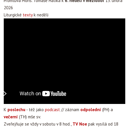
Promluva Mons. Tomáše Halíka k
6. neděli v mezidobí
15. února
2026
Liturgické
texty
k neděli
K
poslechu
- též jako
podcast
// záznam
odpolední
(PH) a
večerní
(TH) mše sv.
Zveřejňuje se vždy v sobotu v 8 hod.,
TV Noe
pak vysílá od 18