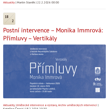
Aktuality
|
Martin Staněk
|
22.2.2026 00:00
18
2
Postní intervence – Monika Immrová:
Přímluvy – Vertikály
Aktuality
,
Umělecké intervence a výstavy
,
Archiv uměleckých intervencí
|
Kateřina Černá
|
18.2.2026 20:30