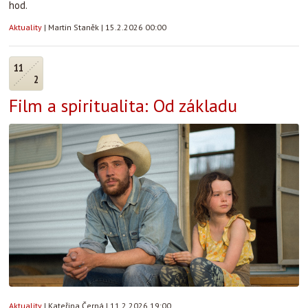
hod.
Aktuality
|
Martin Staněk
|
15.2.2026 00:00
11
2
Film a spiritualita: Od základu
Aktuality
|
Kateřina Černá
|
11.2.2026 19:00