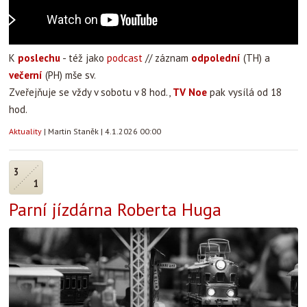
K
poslechu
- též jako
podcast
// záznam
odpolední
(TH) a
večerní
(PH) mše sv.
Zveřejňuje se vždy v sobotu v 8 hod.,
TV Noe
pak vysílá od 18
hod.
Aktuality
|
Martin Staněk
|
4.1.2026 00:00
3
1
Parní jízdárna Roberta Huga