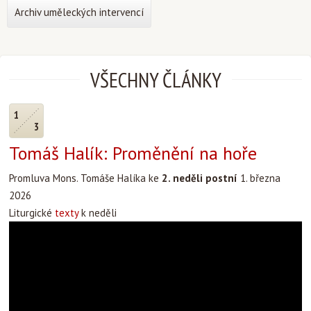
Archiv uměleckých intervencí
VŠECHNY ČLÁNKY
1
3
Tomáš Halík: Proměnění na hoře
Promluva Mons. Tomáše Halíka ke
2. neděli postní
1. března
2026
Liturgické
texty
k neděli