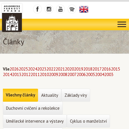
Články
Vše
2026
2025
2024
2023
2022
2021
2020
2019
2018
2017
2016
2015
2014
2013
2012
2011
2010
2009
2008
2007
2006
2005
2004
2003
Všechny články
Aktuality
Základy víry
Duchovní cvičení a rekolekce
Umělecké intervence a výstavy
Cyklus o manželství