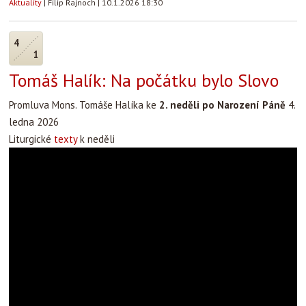
Aktuality
|
Filip Rajnoch
|
10.1.2026 18:30
4
1
Tomáš Halík: Na počátku bylo Slovo
Promluva Mons. Tomáše Halíka ke
2. neděli po Narození Páně
4.
ledna 2026
Liturgické
texty
k neděli