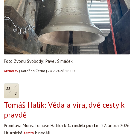
Foto Zvonu Svobody: Pavel Šimáček
Aktuality
|
Kateřina Černá
|
24.2.2026 18:00
22
2
Tomáš Halík: Věda a víra, dvě cesty k
pravdě
Promluva Mons. Tomáše Halíka k
1. neděli postní
22. února 2026
Liturgické
texty
k neděli