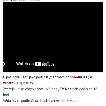
K
poslechu
- též jako
podcast
// záznam
odpolední
(PH) a
večerní
(TH) mše sv.
Zveřejňuje se vždy v sobotu v 8 hod.,
TV Noe
pak vysílá od 18
hod.
Věda a víra podle Orka:
krátka verze
-
delší verze