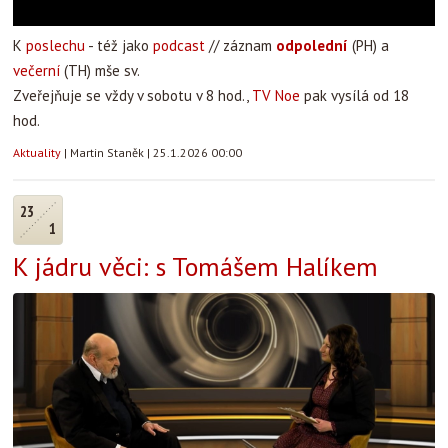
K
poslechu
- též jako
podcast
// záznam
odpolední
(PH) a
večerní
(TH) mše sv.
Zveřejňuje se vždy v sobotu v 8 hod.,
TV Noe
pak vysílá od 18
hod.
Aktuality
|
Martin Staněk
|
25.1.2026 00:00
23
1
K jádru věci: s Tomášem Halíkem