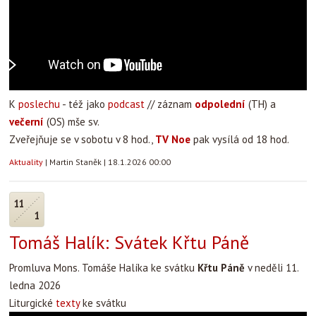
K
poslechu
- též jako
podcast
// záznam
odpolední
(TH) a
večerní
(OS) mše sv.
Zveřejňuje se v sobotu v 8 hod.,
TV Noe
pak vysílá od 18 hod.
Aktuality
|
Martin Staněk
|
18.1.2026 00:00
11
1
Tomáš Halík: Svátek Křtu Páně
Promluva Mons. Tomáše Halíka ke svátku
Křtu Páně
v neděli 11.
ledna 2026
Liturgické
texty
ke svátku