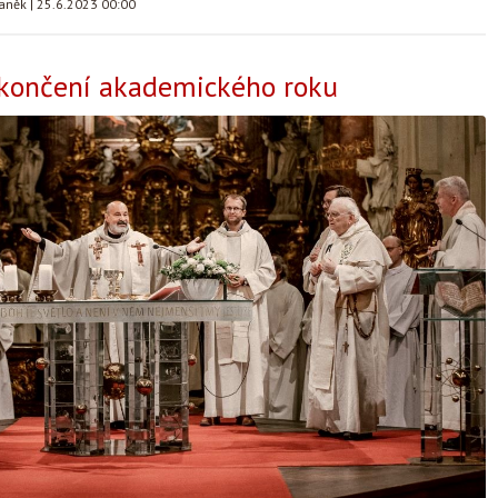
taněk
|
25.6.2023 00:00
akončení akademického roku