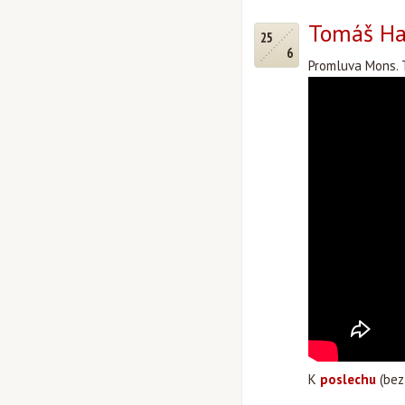
Tomáš Hal
25
6
Promluva Mons. T
K
poslechu
(bez