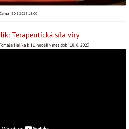
 Černá
|
20.6.2023 18:00
ík: Terapeutická síla víry
omáše Halíka k 11. neděli v mezidobí 18. 6. 2023