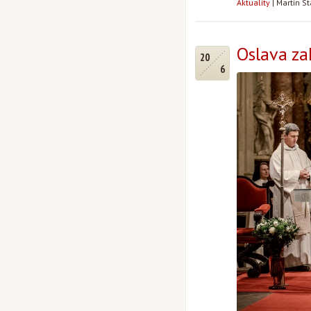
Aktuality
|
Martin S
Oslava z
20
6