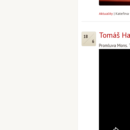
Aktuality
|
Kateřina
Tomáš Hal
18
6
Promluva Mons. T