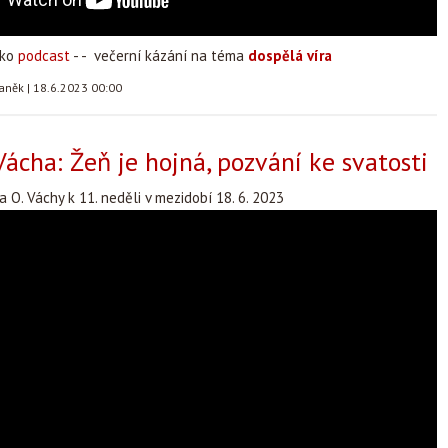
ako
podcast
- - večerní kázání na téma
dospělá víra
taněk
|
18.6.2023 00:00
Vácha: Žeň je hojná, pozvání ke svatosti
a O. Váchy k 11. neděli v mezidobí 18. 6. 2023