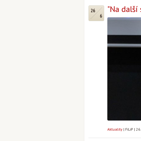
"Na další
26
6
Aktuality
|
FiLiP
|
26