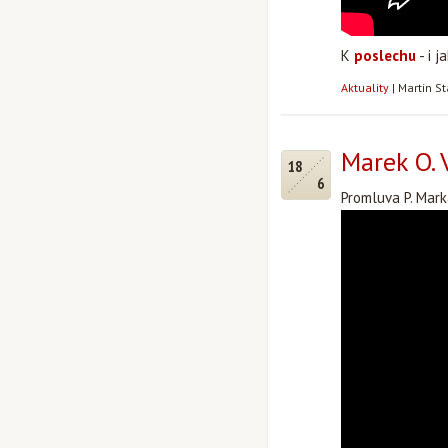
K
poslechu
- i j
Aktuality
|
Martin S
Marek O. 
18
6
Promluva P. Mark