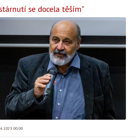
 stárnutí se docela těším"
.6.2023 00:00