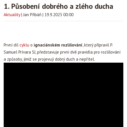
1. Působení dobrého a zlého ducha
Aktuality
|
Jan Přibáň
|
19.9.2023 00:00
První díl
cyklu
o
ignaciánském rozlišování
, který připravil P.
Samuel Prívara SJ, představuje první dvě pravidla pro rozlišování
a způsoby, jimiž se projevují dobrý duch a nepřítel.