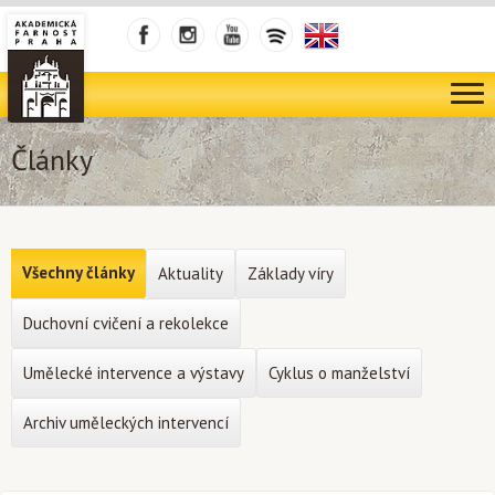
Články
Všechny články
Aktuality
Základy víry
Duchovní cvičení a rekolekce
Umělecké intervence a výstavy
Cyklus o manželství
Archiv uměleckých intervencí