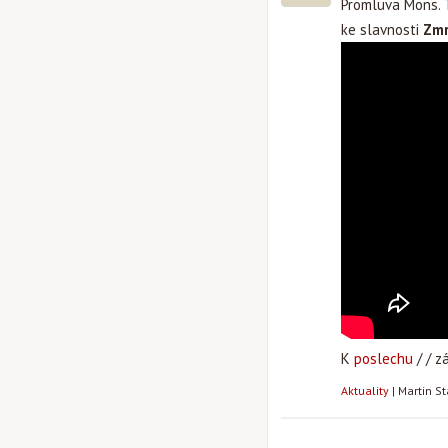
Promluva Mons. 
ke slavnosti
Zmr
K
poslechu
/ / 
Aktuality
|
Martin S