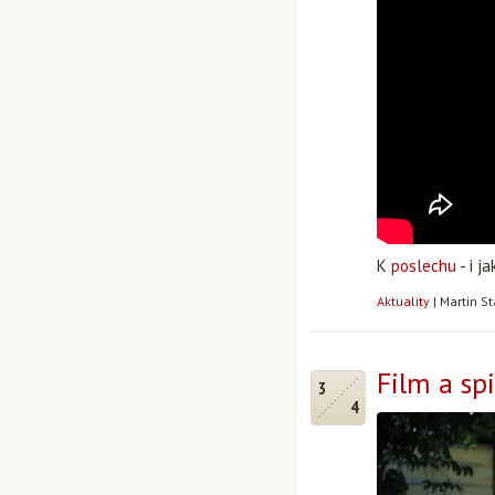
K
poslechu
- i j
Aktuality
|
Martin S
Film a sp
3
4