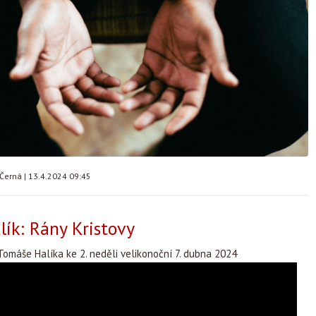
 Černá
|
13.4.2024 09:45
ík: Rány Kristovy
omáše Halíka ke 2. neděli velikonoční 7. dubna 2024