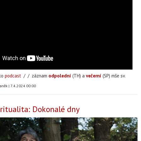
ako
podcast
/ / záznam
odpolední
(TH) a
večerní
(SP) mše sv.
taněk
|
7.4.2024 00:00
iritualita: Dokonalé dny