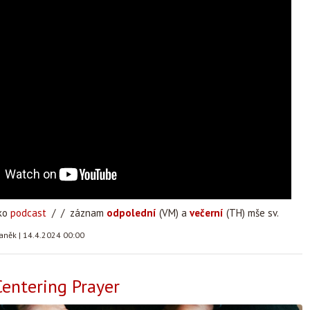
ako
podcast
/ / záznam
odpolední
(VM) a
večerní
(TH) mše sv.
taněk
|
14.4.2024 00:00
entering Prayer