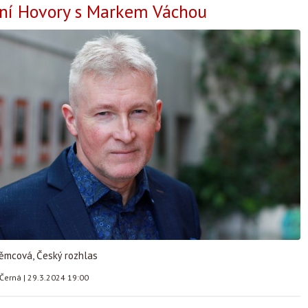
ční Hovory s Markem Váchou
Němcová, Český rozhlas
 Černá
|
29.3.2024 19:00