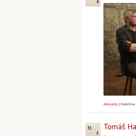
4
Aktuality
|
Kateřina
Tomáš Hal
31
3