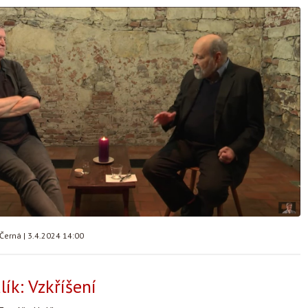
 Černá
|
3.4.2024 14:00
ík: Vzkříšení