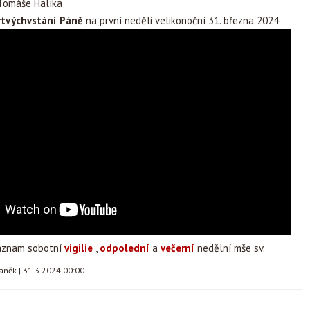
Tomáše Halíka
tvýchvstání Páně
na první neděli velikonoční 31. března 2024
záznam sobotní
vigilie
,
odpolední
a
večerní
nedělní mše sv.
taněk
|
31.3.2024 00:00