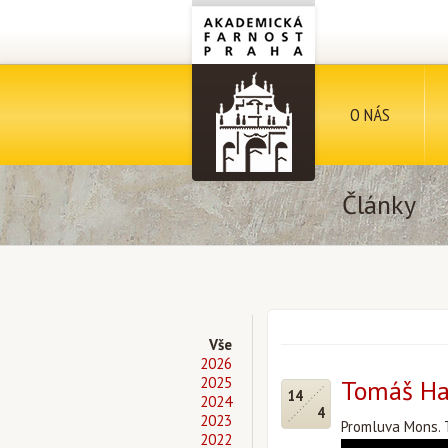
O NÁS
Články
Vše
2026
2025
Tomáš Hal
14
2024
4
2023
Promluva Mons. 
2022