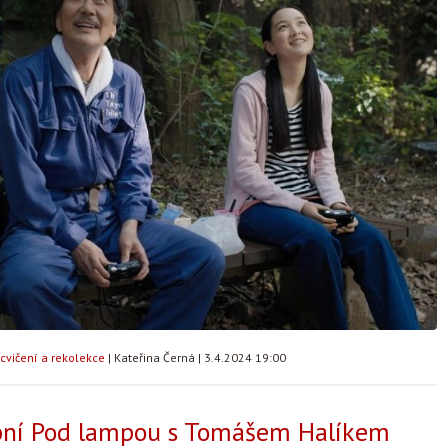
cvičení a rekolekce
|
Kateřina Černá
|
3.4.2024 19:00
bní Pod lampou s Tomášem Halíkem