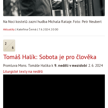
Na Noci kostelů zazní hudba Michala Rataje. Foto: Petr Neubert
Aktuality
|
Kateřina Černá
|
7.6.2024 20:00
2
6
Tomáš Halík: Sobota je pro člověka
Promluva Mons. Tomáše Halíka k
9. neděli v mezidobí
2. 6. 2024
Liturgické texty na neděli