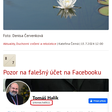
Foto: Denisa Červenková
Aktuality
,
Duchovní cvičení a rekolekce
|
Kateřina Černá
|
15.7.2024 12:00
8
7
Pozor na falešný účet na Facebooku