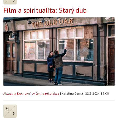
5
Film a spiritualita: Starý dub
Aktuality
,
Duchovní cvičení a rekolekce
|
Kateřina Černá
|
22.5.2024 19:00
21
5