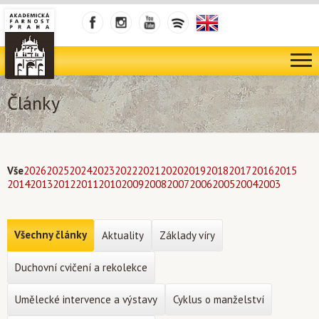
Články
Vše
2026
2025
2024
2023
2022
2021
2020
2019
2018
2017
2016
2015
2014
2013
2012
2011
2010
2009
2008
2007
2006
2005
2004
2003
Všechny články
Aktuality
Základy víry
Duchovní cvičení a rekolekce
Umělecké intervence a výstavy
Cyklus o manželství