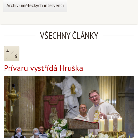
Archiv uměleckých intervencí
VŠECHNY ČLÁNKY
4
8
Prívaru vystřídá Hruška