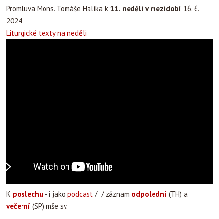
Promluva Mons. Tomáše Halíka k
11. neděli v mezidobí
16. 6.
2024
Liturgické texty na neděli
K
poslechu
- i jako
podcast
/ / záznam
odpolední
(TH) a
večerní
(SP) mše sv.