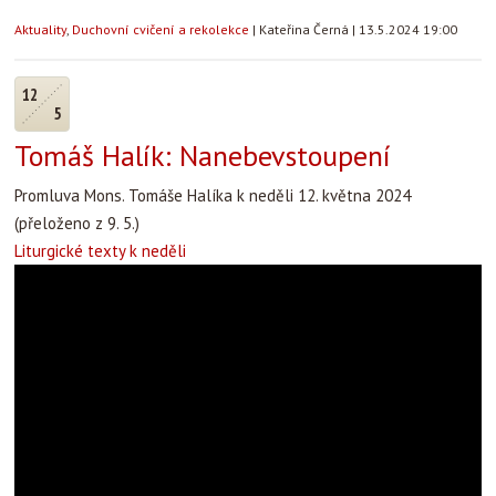
Aktuality
,
Duchovní cvičení a rekolekce
|
Kateřina Černá
|
13.5.2024 19:00
12
5
Tomáš Halík: Nanebevstoupení
Promluva Mons. Tomáše Halíka k neděli 12. května 2024
(přeloženo z 9. 5.)
Liturgické texty k neděli