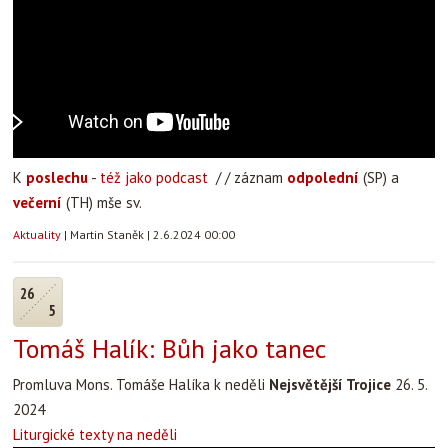
K
poslechu
-
též jako podcast
/ / záznam
odpolední
(SP) a
večerní
(TH) mše sv.
Aktuality
|
Martin Staněk
|
2.6.2024 00:00
26
5
Tomáš Halík: Bůh jako tanec
Promluva Mons. Tomáše Halíka k neděli
Nejsvětější Trojice
26. 5.
2024
Liturgické texty na neděli