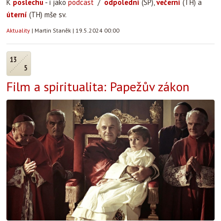
K
poslechu
- i jako
podcast
/
odpolední
(SP),
večerní
(TH) a
úterní
(TH) mše sv.
Aktuality
|
Martin Staněk
|
19.5.2024 00:00
13
5
Film a spiritualita: Papežův zákon