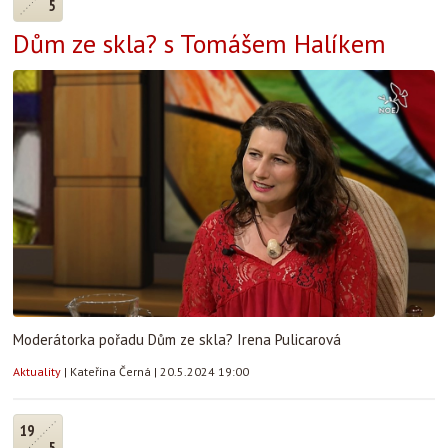
5
Dům ze skla? s Tomášem Halíkem
Moderátorka pořadu Dům ze skla? Irena Pulicarová
Aktuality
|
Kateřina Černá
|
20.5.2024 19:00
19
5