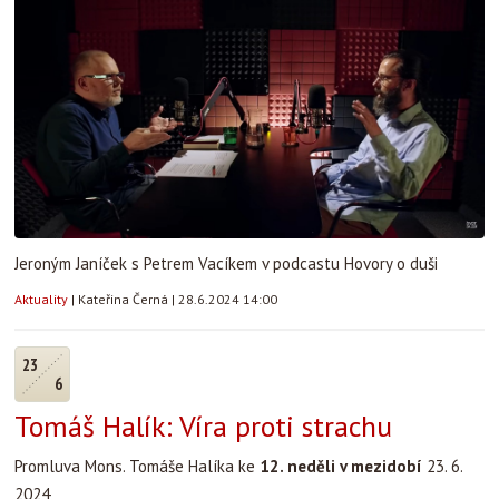
Jeroným Janíček s Petrem Vacíkem v podcastu Hovory o duši
Aktuality
|
Kateřina Černá
|
28.6.2024 14:00
23
6
Tomáš Halík: Víra proti strachu
Promluva Mons. Tomáše Halíka ke
12. neděli v mezidobí
23. 6.
2024