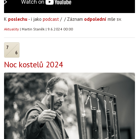
K
poslechu
- i jako
podcast
/ / Záznam
odpolední
mše sv.
Aktuality
|
Martin Staněk
|
9.6.2024 00:00
7
6
Noc kostelů 2024