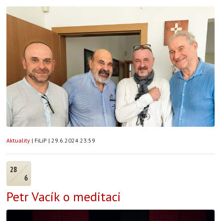
Aktuality
|
FiLiP
|
29.6.2024 23:59
28
6
Petr Vacík o meditaci