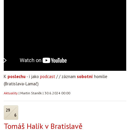
K
poslechu
- i jako
podcast
/ / záznam
sobotní
homilie
(Bratislava-Lamač)
Aktuality
|
Martin Staněk
|
30.6.2024 00:00
29
6
Tomáš Halík v Bratislavě