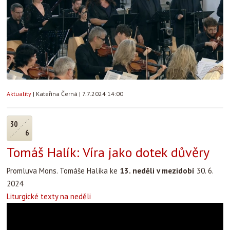
Aktuality
|
Kateřina Černá
|
7.7.2024 14:00
30
6
Tomáš Halík: Víra jako dotek důvěry
Promluva Mons. Tomáše Halíka ke
13. neděli v mezidobí
30. 6.
2024
Liturgické texty na neděli