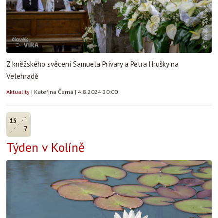
Z kněžského svěcení Samuela Prívary a Petra Hrušky na
Velehradě
Aktuality
|
Kateřina Černá
|
4.8.2024 20:00
15
7
Týden v Kolíně