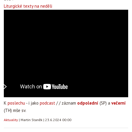
Liturgické texty na neděli
K
poslechu
- i jako
podcast
/ / záznam
odpolední
(SP) a
večerní
(TH) mše sv.
Aktuality
|
Martin Staněk
|
23.6.2024 00:00