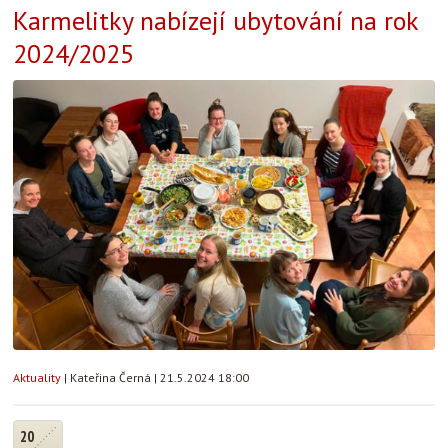
Karmelitky nabízejí ubytování na rok
2024/2025
Aktuality
|
Kateřina Černá
|
21.5.2024 18:00
20