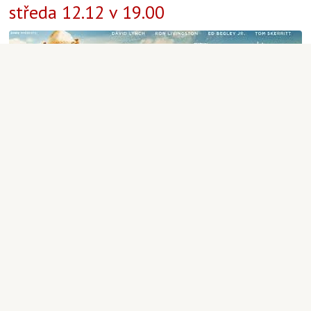
středa 12.12 v 19.00
Aktuality
|
Martin Staněk
|
12.12.2018 19:00
3
12
SALVÁTORSKÝ KALENDÁŘ EST
ARRIVÉ!