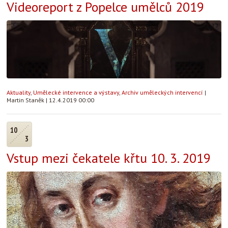
Videoreport z Popelce umělců 2019
Aktuality
,
Umělecké intervence a výstavy
,
Archiv uměleckých intervencí
|
Martin Staněk
|
12.4.2019 00:00
10
3
Vstup mezi čekatele křtu 10. 3. 2019