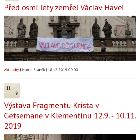
Před osmi lety zemřel Václav Havel
Aktuality
|
Martin Staněk
|
18.12.2019 00:00
11
9
Výstava Fragmentu Krista v
Getsemane v Klementinu 12.9. - 10.11.
2019