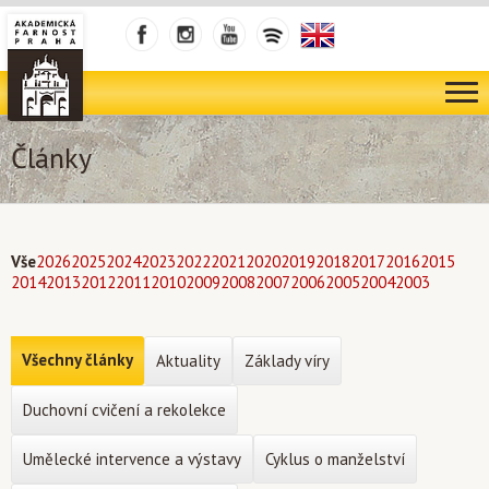
Články
Vše
2026
2025
2024
2023
2022
2021
2020
2019
2018
2017
2016
2015
2014
2013
2012
2011
2010
2009
2008
2007
2006
2005
2004
2003
Všechny články
Aktuality
Základy víry
Duchovní cvičení a rekolekce
Umělecké intervence a výstavy
Cyklus o manželství