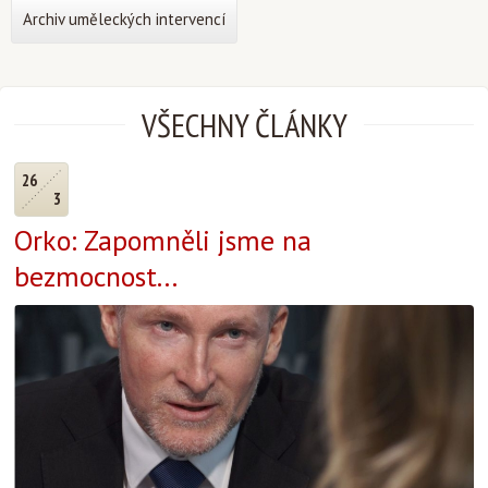
Archiv uměleckých intervencí
VŠECHNY ČLÁNKY
26
3
Orko: Zapomněli jsme na
bezmocnost...