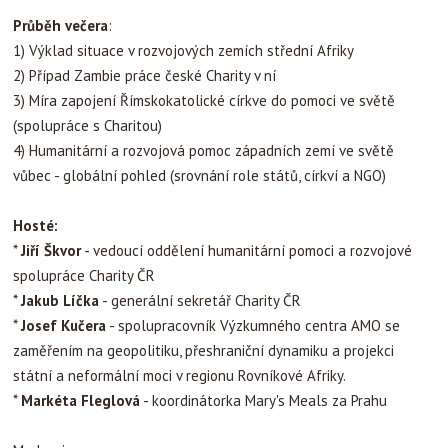
Průběh večera
:
1) Výklad situace v rozvojových zemích střední Afriky
2) Případ Zambie práce české Charity v ní
3) Míra zapojení Římskokatolické církve do pomoci ve světě
(spolupráce s Charitou)
4) Humanitární a rozvojová pomoc západních zemí ve světě
vůbec - globální pohled (srovnání role států, církví a NGO)
Hosté:
*
Jiří Škvor
- vedoucí oddělení humanitární pomoci a rozvojové
spolupráce Charity ČR
*
Jakub Líčka
- generální sekretář Charity ČR
*
Josef Kučera
- spolupracovník Výzkumného centra AMO se
zaměřením na geopolitiku, přeshraniční dynamiku a projekci
státní a neformální moci v regionu Rovníkové Afriky.
*
Markéta Fleglová
- koordinátorka Mary's Meals za Prahu