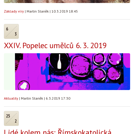
Základy víry
|
Martin Staněk
|
10.3.2019 18:45
6
3
XXIV. Popelec umělců 6. 3. 2019
Aktuality
|
Martin Staněk
|
6.3.2019 17:30
25
2
Lidé kolem nás: ‎Římskokatolická