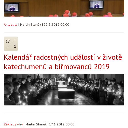
Aktuality
|
Martin Staněk
|
22.2.2019 00:00
17
1
Kalendář radostných událostí v životě
katechumenů a biřmovanců 2019
Základy víry
|
Martin Staněk
|
17.1.2019 00:00