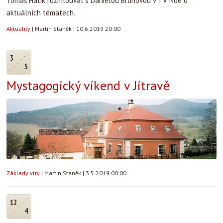
Tomáš Halík rozmlouval s Danielou Brůhovou v TV Noe o
aktuálních tématech.
Aktuality
|
Martin Staněk
|
10.6.2019 20:00
3
5
Mystagogický víkend v Jítravě
Základy víry
|
Martin Staněk
|
3.5.2019 00:00
12
4