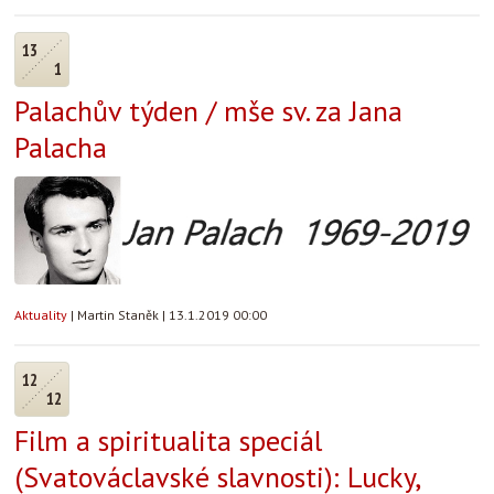
13
1
Palachův týden / mše sv. za Jana
Palacha
Aktuality
|
Martin Staněk
|
13.1.2019 00:00
12
12
Film a spiritualita speciál
(Svatováclavské slavnosti): Lucky,