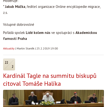
Moderuje:
*
Jakub Múčka
, ředitel organizace Online encyklopedie migrace,
z.s.
Vstupné dobrovolné
Pořádá spolek
Lidé kolem nás
ve spolupráci s
Akademickou
farností Praha
Aktuality
|
Martin Staněk
|
25.2.2019 19:00
22
2
Kardinál Tagle na summitu biskupů
citoval Tomáše Halíka