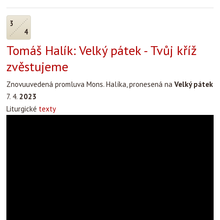
3
4
Tomáš Halík: Velký pátek - Tvůj kříž
zvěstujeme
Znovuuvedená promluva Mons. Halíka, pronesená na
Velký pátek
7. 4.
2023
Liturgické
texty