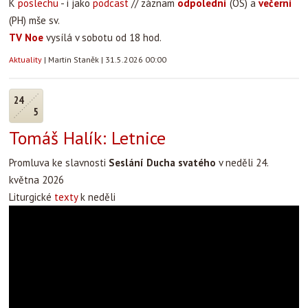
K
poslechu
- i jako
podcast
// záznam
odpolední
(OS) a
večerní
(PH) mše sv.
TV Noe
vysílá v sobotu od 18 hod.
Aktuality
|
Martin Staněk
|
31.5.2026 00:00
24
5
Tomáš Halík: Letnice
Promluva ke slavnosti
Seslání Ducha svatého
v neděli 24.
května 2026
Liturgické
texty
k neděli