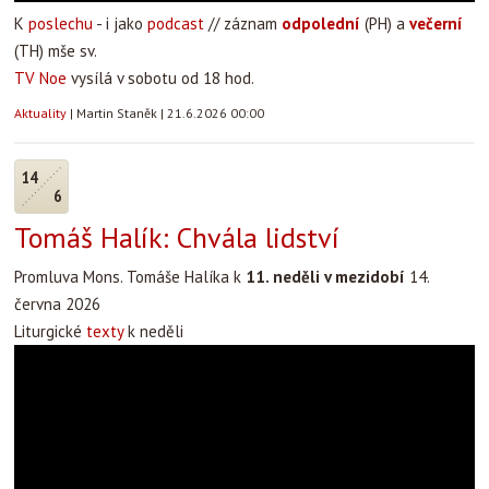
K
poslechu
- i jako
podcast
// záznam
odpolední
(PH) a
večerní
(TH) mše sv.
TV Noe
vysílá v sobotu od 18 hod.
Aktuality
|
Martin Staněk
|
21.6.2026 00:00
14
6
Tomáš Halík: Chvála lidství
Promluva Mons. Tomáše Halíka k
11. neděli v mezidobí
14.
června 2026
Liturgické
texty
k neděli