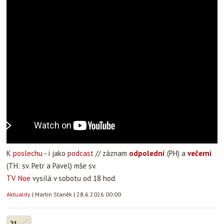
K
poslechu
- i jako
podcast
// záznam
odpolední
(PH) a
večerní
(TH: sv. Petr a Pavel) mše sv.
TV Noe
vysílá v sobotu od 18 hod.
Aktuality
|
Martin Staněk
|
28.6.2026 00:00
21