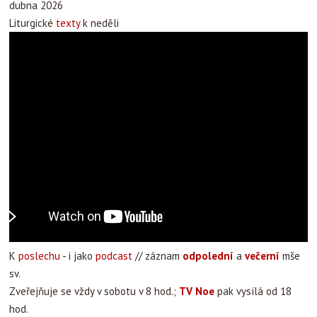
dubna 2026
Liturgické
texty
k neděli
K
poslechu
- i jako
podcast
// záznam
odpolední
a
večerní
mše
sv.
Zveřejňuje se vždy v sobotu v 8 hod.;
TV Noe
pak vysílá od 18
hod.