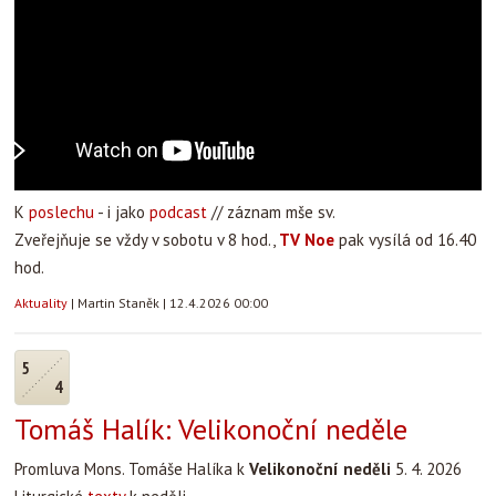
K
poslechu
- i jako
podcast
// záznam mše sv.
Zveřejňuje se vždy v sobotu v 8 hod.,
TV Noe
pak vysílá od 16.40
hod.
Aktuality
|
Martin Staněk
|
12.4.2026 00:00
5
4
Tomáš Halík: Velikonoční neděle
Promluva Mons. Tomáše Halíka k
Velikonoční neděli
5. 4. 2026