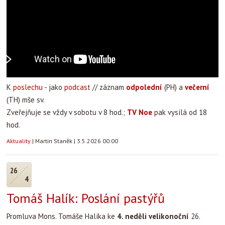
K
poslechu
- jako
podcast
// záznam
odpolední
(PH) a
večerní
(TH) mše sv.
Zveřejňuje se vždy v sobotu v 8 hod.;
TV Noe
pak vysílá od 18
hod.
Aktuality
|
Martin Staněk
|
3.5.2026 00:00
26
4
Tomáš Halík: Poslání pastýřů
Promluva Mons. Tomáše Halíka ke
4. neděli velikonoční
26.