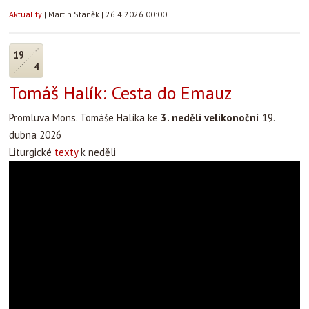
Aktuality
|
Martin Staněk
|
26.4.2026 00:00
19
4
Tomáš Halík: Cesta do Emauz
Promluva Mons. Tomáše Halíka ke
3. neděli velikonoční
19.
dubna 2026
Liturgické
texty
k neděli