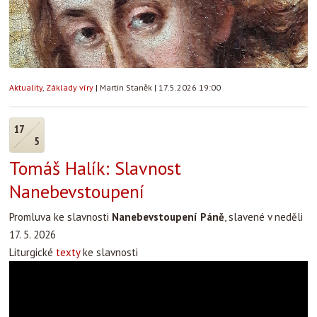
Aktuality
,
Základy víry
|
Martin Staněk
|
17.5.2026 19:00
17
5
Tomáš Halík: Slavnost
Nanebevstoupení
Promluva ke slavnosti
Nanebevstoupení Páně
, slavené v neděli
17. 5. 2026
Liturgické
texty
ke slavnosti