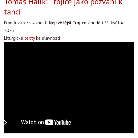
Tomáš Halík: Trojice jako pozvání k
tanci
Promluva ke slavnosti
Nejsvětější Trojice
v neděli 31. května
2026
Liturgické
texty
ke slavnosti