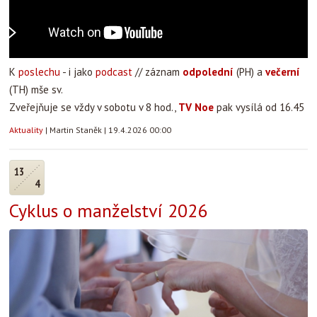
K
poslechu
- i jako
podcast
// záznam
odpolední
(PH) a
večerní
(TH) mše sv.
Zveřejňuje se vždy v sobotu v 8 hod.,
TV Noe
pak vysílá od 16.45
Aktuality
|
Martin Staněk
|
19.4.2026 00:00
13
4
Cyklus o manželství 2026