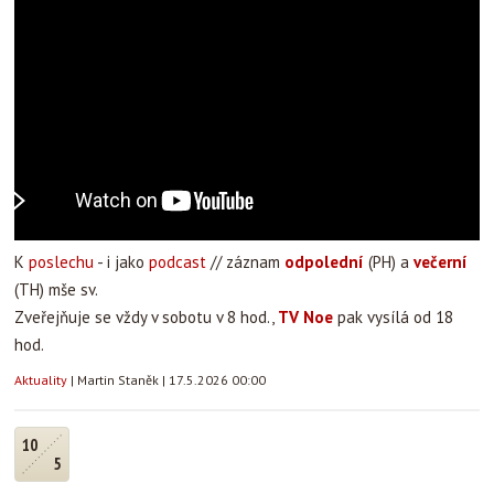
K
poslechu
- i jako
podcast
// záznam
odpolední
(PH) a
večerní
(TH) mše sv.
Zveřejňuje se vždy v sobotu v 8 hod.,
TV Noe
pak vysílá od 18
hod.
Aktuality
|
Martin Staněk
|
17.5.2026 00:00
10
5