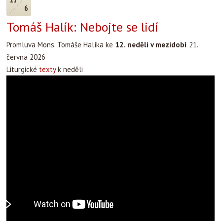
6
Tomáš Halík: Nebojte se lidí
Promluva Mons. Tomáše Halíka ke
12. neděli v mezidobí
21.
června 2026
Liturgické
texty
k neděli