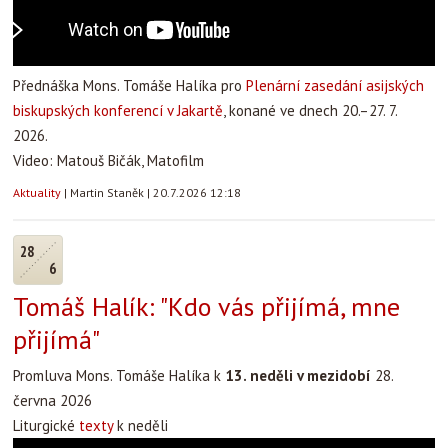
Přednáška Mons. Tomáše Halíka pro
Plenární zasedání asijských
biskupských konferencí v Jakartě
, konané ve dnech 20.–27. 7.
2026.
Video: Matouš Bičák, Matofilm
Aktuality
|
Martin Staněk
|
20.7.2026 12:18
28
6
Tomáš Halík: "Kdo vás přijímá, mne
přijímá"
Promluva Mons. Tomáše Halíka k
13. neděli v mezidobí
28.
června 2026
Liturgické
texty
k neděli