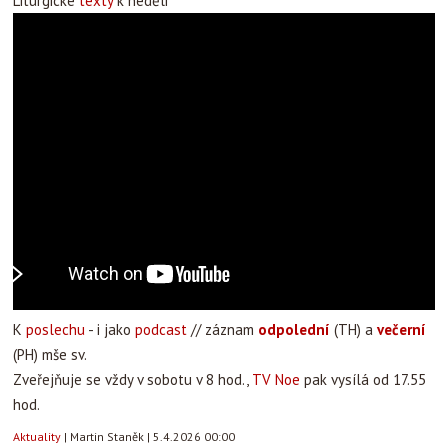
Liturgické
texty
k neděli
K
poslechu
- i jako
podcast
// záznam
odpolední
(TH) a
večerní
(PH) mše sv.
Zveřejňuje se vždy v sobotu v 8 hod.,
TV Noe
pak vysílá od 17.55
hod.
Aktuality
|
Martin Staněk
|
5.4.2026 00:00