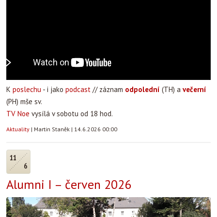
K
poslechu
- i jako
podcast
// záznam
odpolední
(TH) a
večerní
(PH) mše sv.
TV Noe
vysílá v sobotu od 18 hod.
Aktuality
|
Martin Staněk
|
14.6.2026 00:00
11
6
Alumni I – červen 2026