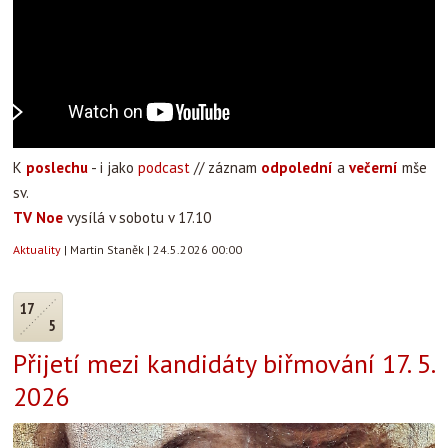
K
poslechu
- i jako
podcast
// záznam
odpolední
a
večerní
mše
sv.
TV Noe
vysílá v sobotu v 17.10
Aktuality
|
Martin Staněk
|
24.5.2026 00:00
17
5
Přijetí mezi kandidáty biřmování 17. 5.
2026