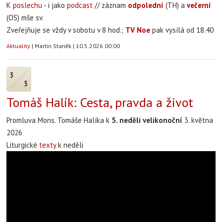
K
poslechu
- i jako
podcast
// záznam
odpolední
(TH) a
večerní
(OS) mše sv.
Zveřejňuje se vždy v sobotu v 8 hod.;
TV Noe
pak vysílá od 18.40
Aktuality
|
Martin Staněk
|
10.5.2026 00:00
3
5
Tomáš Halík: Cesta, pravda a život
Promluva Mons. Tomáše Halíka k
5. neděli velikonoční
3. května
2026
Liturgické
texty
k neděli