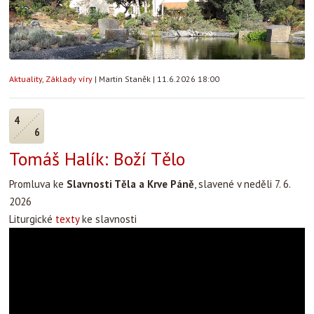
Aktuality
,
Základy víry
|
Martin Staněk
|
11.6.2026 18:00
4
6
Tomáš Halík: Boží Tělo
Promluva ke
Slavnosti Těla a Krve Páně
, slavené v neděli 7. 6.
2026
Liturgické
texty
ke slavnosti