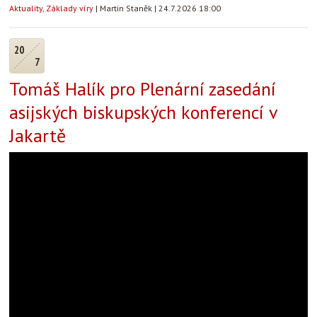
Aktuality
,
Základy víry
|
Martin Staněk
|
24.7.2026 18:00
20
7
Tomáš Halík pro Plenární zasedání
asijských biskupských konferencí v
Jakartě