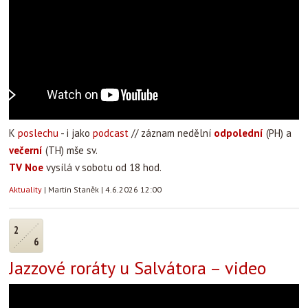
K
poslechu
- i jako
podcast
// záznam nedělní
odpolední
(PH) a
večerní
(TH) mše sv.
TV Noe
vysílá v sobotu od 18 hod.
Aktuality
|
Martin Staněk
|
4.6.2026 12:00
2
6
Jazzové roráty u Salvátora – video