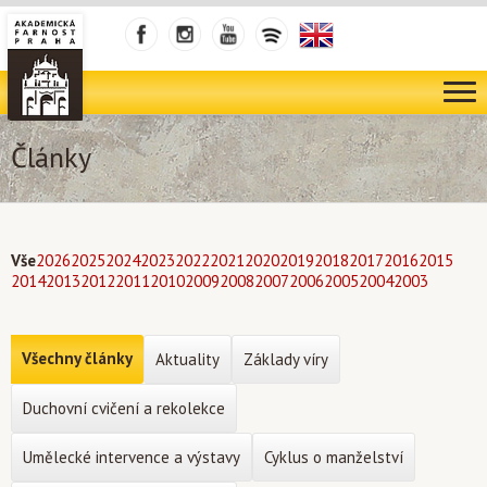
Články
Vše
2026
2025
2024
2023
2022
2021
2020
2019
2018
2017
2016
2015
2014
2013
2012
2011
2010
2009
2008
2007
2006
2005
2004
2003
Všechny články
Aktuality
Základy víry
Duchovní cvičení a rekolekce
Umělecké intervence a výstavy
Cyklus o manželství