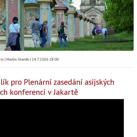
íry
|
Martin Staněk
|
24.7.2026 18:00
ík pro Plenární zasedání asijských
ch konferencí v Jakartě