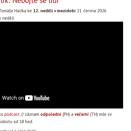
ík: Nebojte se lidí
Tomáše Halíka ke
12. neděli v mezidobí
21. června 2026
 neděli
ako
podcast
// záznam
odpolední
(PH) a
večerní
(TH) mše sv.
 sobotu od 18 hod.
taněk
|
21.6.2026 00:00