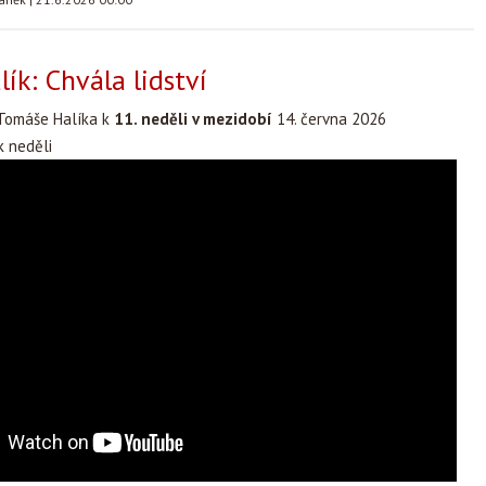
ík: Chvála lidství
Tomáše Halíka k
11. neděli v mezidobí
14. června 2026
 neděli