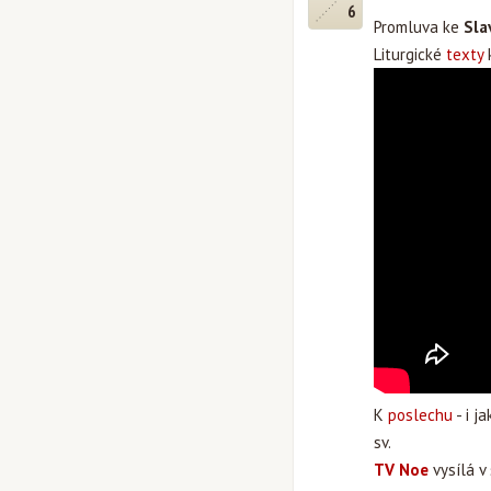
6
Promluva ke
Sla
Liturgické
texty
k
K
poslechu
- i j
sv.
TV Noe
vysílá v