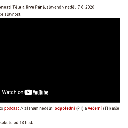
vnosti Těla a Krve Páně
, slavené v neděli 7. 6. 2026
e slavnosti
ako
podcast
// záznam nedělní
odpolední
(PH) a
večerní
(TH) mše
 sobotu od 18 hod.