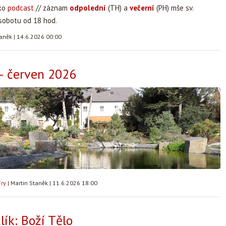
ako
podcast
// záznam
odpolední
(TH) a
večerní
(PH) mše sv.
 sobotu od 18 hod.
taněk
|
14.6.2026 00:00
– červen 2026
íry
|
Martin Staněk
|
11.6.2026 18:00
ík: Boží Tělo