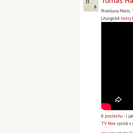
Tomáš Hal
21
6
Promluva Mons. 
Liturgické
texty
k
K
poslechu
- i j
TV Noe
vysílá v
Aktuality
|
Martin S