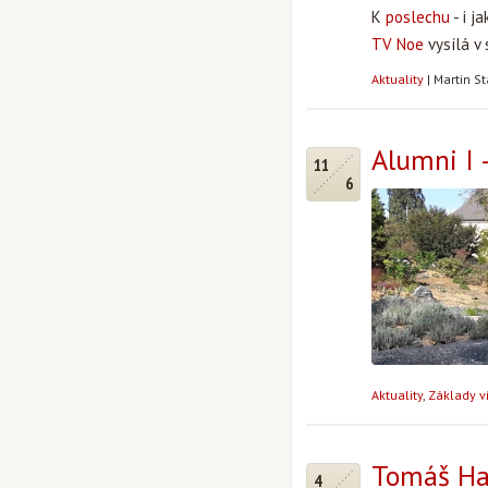
K
poslechu
- i j
TV Noe
vysílá v
Aktuality
|
Martin S
Alumni I 
11
6
Aktuality
,
Základy v
Tomáš Hal
4