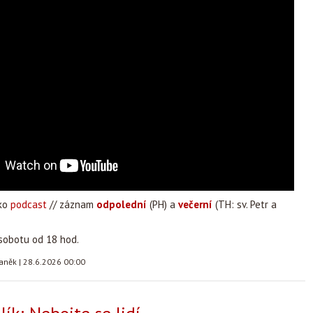
ako
podcast
// záznam
odpolední
(PH) a
večerní
(TH: sv. Petr a
 sobotu od 18 hod.
taněk
|
28.6.2026 00:00