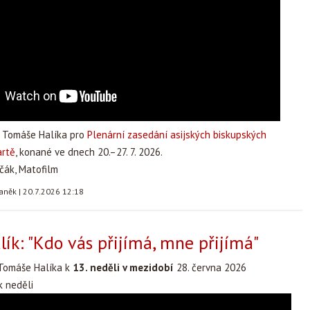
 Tomáše Halíka pro
Plenární zasedání asijských biskupských
artě
, konané ve dnech 20.–27. 7. 2026.
čák, Matofilm
taněk
|
20.7.2026 12:18
ík: "Kdo vás přijímá, mne přijímá"
Tomáše Halíka k
13. neděli v mezidobí
28. června 2026
 neděli