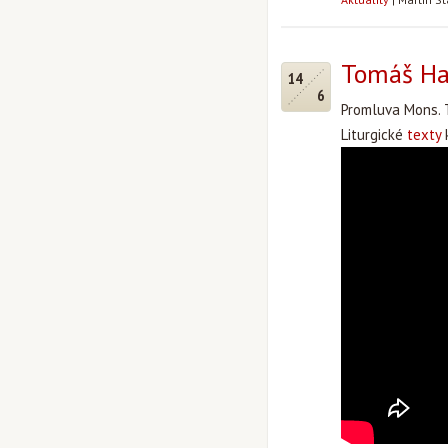
Tomáš Hal
14
6
Promluva Mons. 
Liturgické
texty
k