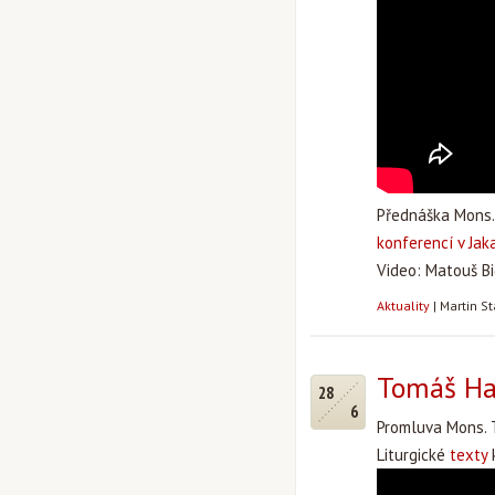
Přednáška Mons.
konferencí v Jak
Video: Matouš Bi
Aktuality
|
Martin S
Tomáš Hal
28
6
Promluva Mons. 
Liturgické
texty
k