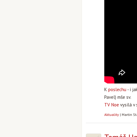
K
poslechu
- i j
Pavel) mše sv.
TV Noe
vysílá v
Aktuality
|
Martin S