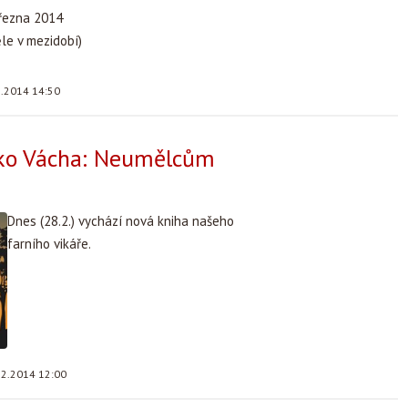
března 2014
le v mezidobí)
3.2014 14:50
ko Vácha: Neumělcům
Dnes (28.2.) vychází nová kniha našeho
farního vikáře.
.2.2014 12:00