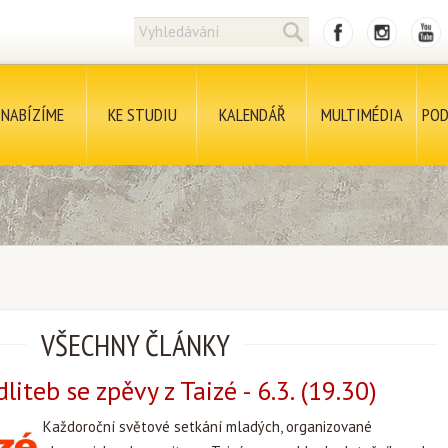
NABÍZÍME
KE STUDIU
KALENDÁŘ
MULTIMÉDIA
POD
VŠECHNY ČLÁNKY
iteb se zpěvy z Taizé - 6.3. (19.30)
Každoroční světové setkání mladých, organizované