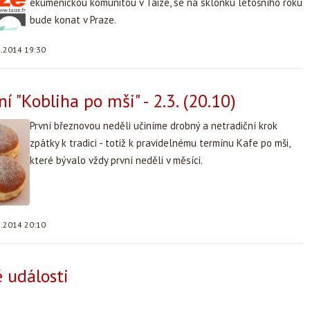
ekumenickou komunitou v Taizé, se na sklonku letošního roku
bude konat v Praze.
3.2014 19:30
 "Kobliha po mši" - 2.3. (20.10)
První březnovou neděli učiníme drobný a netradiční krok
zpátky k tradici - totiž k pravidelnému termínu Kafe po mši,
které bývalo vždy první neděli v měsíci.
3.2014 20:10
 události