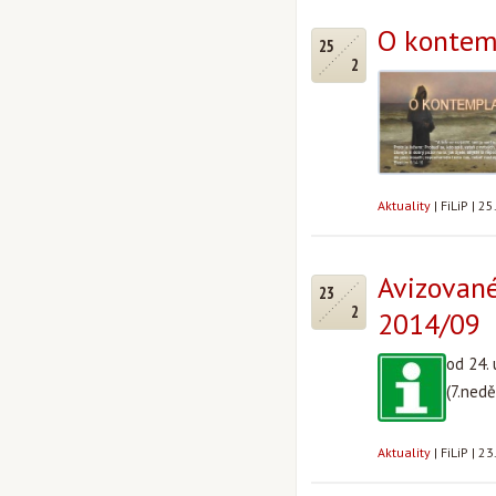
O kontem
25
2
Aktuality
|
FiLiP
|
25
Avizované
23
2
2014/09
od 24.
(7.nedě
Aktuality
|
FiLiP
|
23