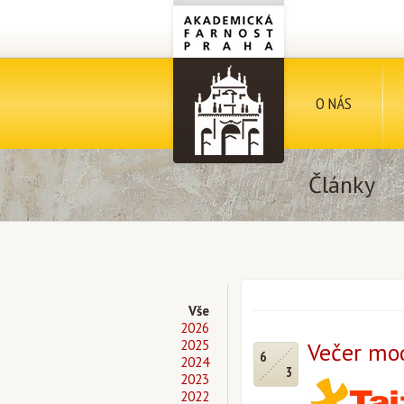
O NÁS
Články
Vše
2026
2025
Večer modl
6
2024
3
2023
2022