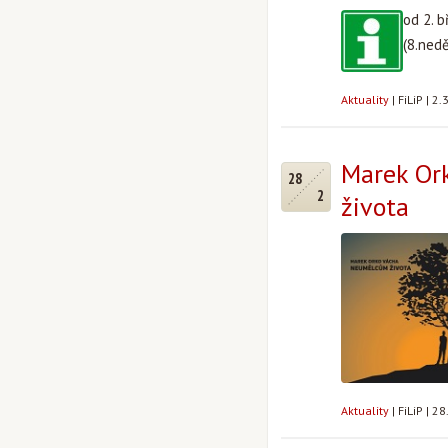
od 2. 
(8.nedě
Aktuality
|
FiLiP
|
2.
Marek Or
28
2
života
Aktuality
|
FiLiP
|
28