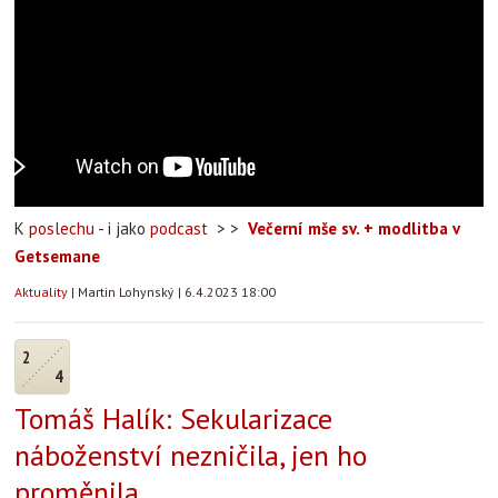
K
poslechu
- i jako
podcast
> >
Večerní mše sv. + modlitba v
Getsemane
Aktuality
|
Martin Lohynský
|
6.4.2023 18:00
2
4
Tomáš Halík: Sekularizace
náboženství nezničila, jen ho
proměnila