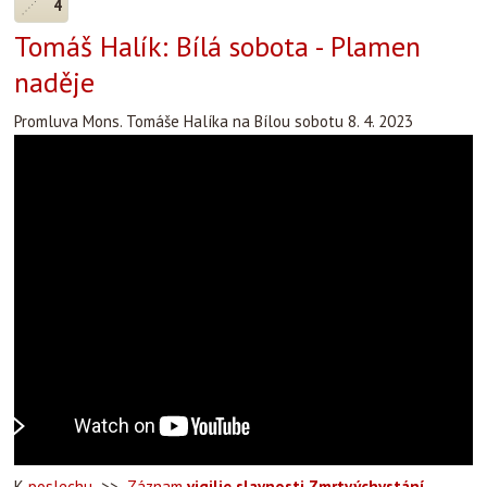
4
Tomáš Halík: Bílá sobota - Plamen
naděje
Promluva Mons. Tomáše Halíka na Bílou sobotu 8. 4. 2023
K
poslechu
>>
Záznam
vigilie slavnosti Zmrtvýchvstání