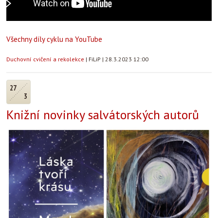
Všechny díly cyklu na YouTube
Duchovní cvičení a rekolekce
|
FiLiP
|
28.3.2023 12:00
27
3
Knižní novinky salvátorských autorů