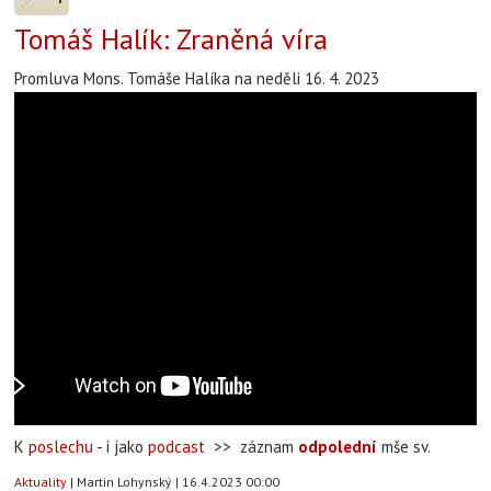
Tomáš Halík: Zraněná víra
Promluva Mons. Tomáše Halíka na neděli 16. 4. 2023
K
poslechu
- i jako
podcast
>> záznam
odpolední
mše sv.
Aktuality
|
Martin Lohynský
|
16.4.2023 00:00