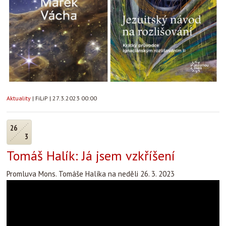
Aktuality
|
FiLiP
|
27.3.2023 00:00
26
3
Tomáš Halík: Já jsem vzkříšení
Promluva Mons. Tomáše Halíka na neděli 26. 3. 2023