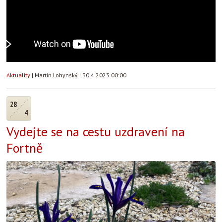
Aktuality
|
Martin Lohynský
|
30.4.2023 00:00
28
4
Vydejte se na cestu uzdravení na
Fortně