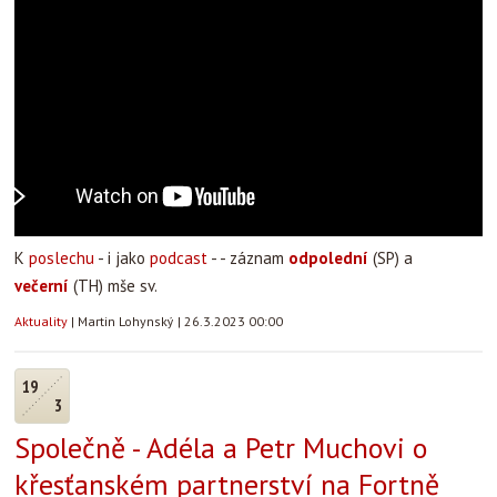
K
poslechu
- i jako
podcast
- - záznam
odpolední
(SP) a
večerní
(TH) mše sv.
Aktuality
|
Martin Lohynský
|
26.3.2023 00:00
19
3
Společně - Adéla a Petr Muchovi o
křesťanském partnerství na Fortně