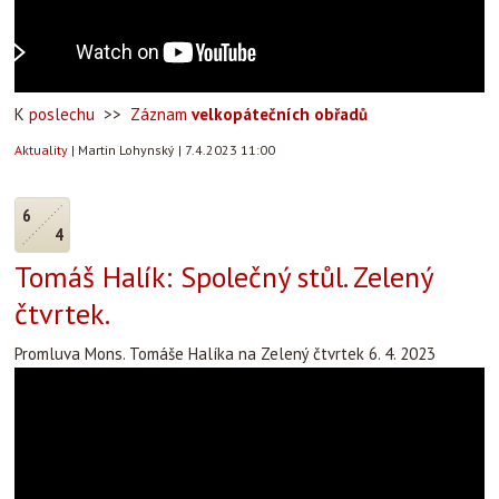
K
poslechu
>>
Záznam
velkopátečních obřadů
Aktuality
|
Martin Lohynský
|
7.4.2023 11:00
6
4
Tomáš Halík: Společný stůl. Zelený
čtvrtek.
Promluva Mons. Tomáše Halíka na Zelený čtvrtek 6. 4. 2023