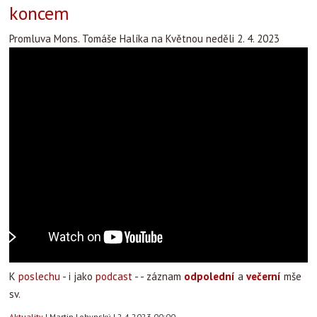
koncem
Promluva Mons. Tomáše Halíka na Květnou neděli 2. 4. 2023
K
poslechu
- i jako
podcast
- - záznam
odpolední
a
večerní
mše
sv.
Aktuality
|
Martin Lohynský
|
2.4.2023 00:00