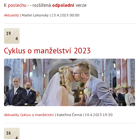
K
poslechu
- - rozšířená
odpolední
verze
Aktuality
|
Martin Lohynský
|
23.4.2023 00:00
19
4
Cyklus o manželství 2023
Aktuality
,
Cyklus o manželství
|
Kateřina Černá
|
19.4.2023 19:30
16
4