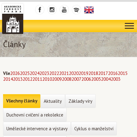
Články
Vše
2026
2025
2024
2023
2022
2021
2020
2019
2018
2017
2016
2015
2014
2013
2012
2011
2010
2009
2008
2007
2006
2005
2004
2003
Všechny články
Aktuality
Základy víry
Duchovní cvičení a rekolekce
Umělecké intervence a výstavy
Cyklus o manželství