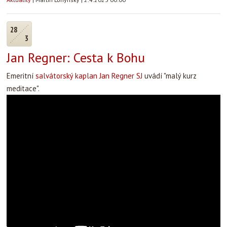
28
3
Jan Regner: Cesta k Bohu
Emeritní
salvátorský kaplan Jan Regner SJ
uvádí "malý kurz
meditace".