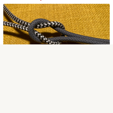
Aktuality
,
Duchovní cvičení a rekolekce
|
Kateřina Černá
|
19.3.2023 15:00
19
3
Tomáš Halík: Uzdravení slepého
Promluva Mons. Tomáše Halíka na neděli 19. 3. 2023