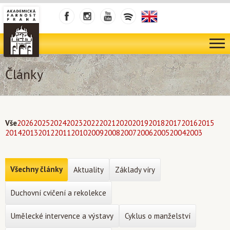
Články
Vše
2026
2025
2024
2023
2022
2021
2020
2019
2018
2017
2016
2015
2014
2013
2012
2011
2010
2009
2008
2007
2006
2005
2004
2003
Všechny články
Aktuality
Základy víry
Duchovní cvičení a rekolekce
Umělecké intervence a výstavy
Cyklus o manželství