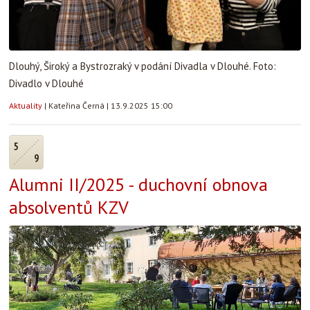
Dlouhý, Široký a Bystrozraký v podání Divadla v Dlouhé. Foto:
Divadlo v Dlouhé
Aktuality
|
Kateřina Černá
|
13.9.2025 15:00
5
9
Alumni II/2025 - duchovní obnova
absolventů KZV