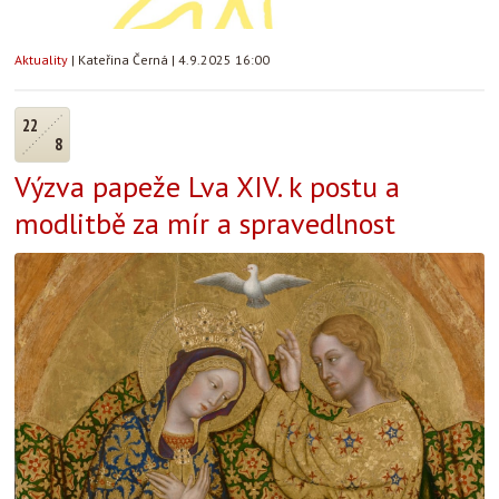
Aktuality
|
Kateřina Černá
|
4.9.2025 16:00
22
8
Výzva papeže Lva XIV. k postu a
modlitbě za mír a spravedlnost