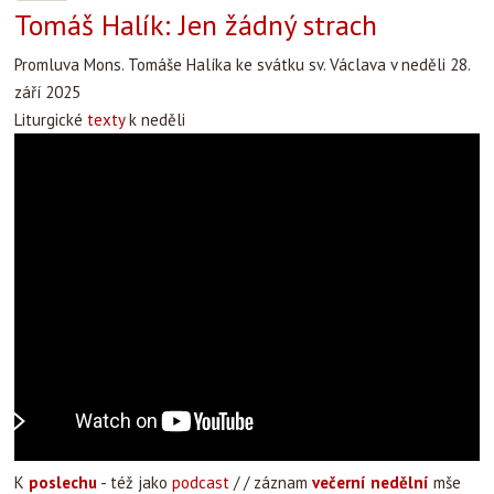
Tomáš Halík: Jen žádný strach
Promluva Mons. Tomáše Halíka ke svátku sv. Václava v neděli 28.
září 2025
Liturgické
texty
k neděli
K
poslechu
- též jako
podcast
/ / záznam
večerní nedělní
mše