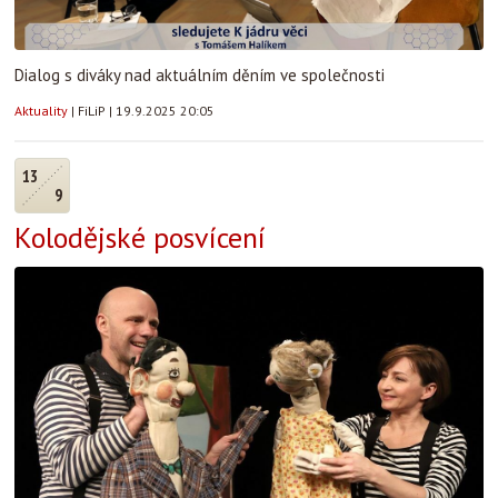
Dialog s diváky nad aktuálním děním ve společnosti
Aktuality
|
FiLiP
|
19.9.2025 20:05
13
9
Kolodějské posvícení