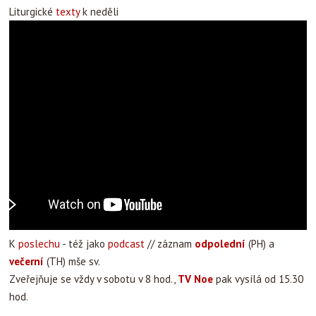
Liturgické
texty
k neděli
K
poslechu
- též jako
podcast
// záznam
odpolední
(PH) a
večerní
(TH) mše sv.
Zveřejňuje se vždy v sobotu v 8 hod.,
TV Noe
pak vysílá od 15.30
hod.