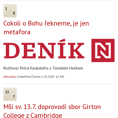
1
8
Cokoli o Bohu řekneme, je jen
metafora
Rozhovor Petra Koubského s Tomášem Halíkem
Aktuality
|
Kateřina Černá
|
1.8.2025 12:00
13
7
Mši sv. 13.7. doprovodí sbor Girton
College z Cambridge