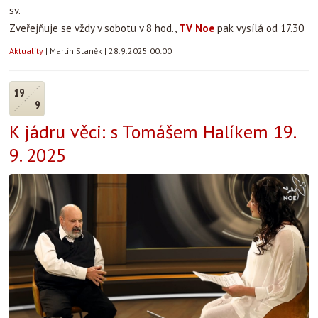
sv.
Zveřejňuje se vždy v sobotu v 8 hod.,
TV Noe
pak vysílá od 17.30
Aktuality
|
Martin Staněk
|
28.9.2025 00:00
19
9
K jádru věci: s Tomášem Halíkem 19.
9. 2025