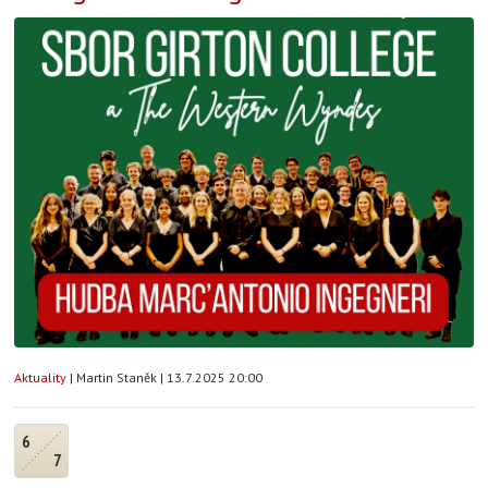
Aktuality
|
Martin Staněk
|
13.7.2025 20:00
6
7