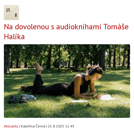
15
8
Na dovolenou s audioknihami Tomáše
Halíka
Aktuality
|
Kateřina Černá
|
15.8.2025 11:45