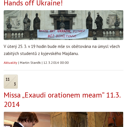
Hands off Ukraine!
V úterý 25. 3. v 19 hodin bude mše sv. obětována na úmysl všech
zabitých studentů z kyjevského Majdanu.
Aktuality
|
Martin Staněk
|
12.3.2014 00:00
11
3
Missa „Exaudi orationem meam“ 11.3.
2014