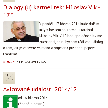
Dialogy (u) karmelitek: Miloslav Vlk -
17.3.
V pondělí 17. března 2014 bude dalším
milým hostem na Karmelu kardinál
Miloslav Vlk. V 19 hod. společně slavíme
eucharistii, po ní bychom rádi vedli dialog
o tom, jak je ve světě vnímáno a přijímáno působení papeže
Františka.
Aktuality
|
FiLiP
|
17.3.2014 19:00
16
3
Avizované události 2014/12
od 16. března 2014
(2.neděle postní)