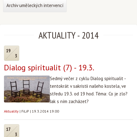
Archiv uměleckých intervencí
AKTUALITY
-
2014
19
3
Dialog spiritualit (7) - 19.3.
Sedmý večer z cyklu Dialog spiritualit -
tentokrát v sakristii našeho kostela, ve
středu 19.3. od 19 hod. Téma: Co je zlo?
Jak s ním zacházet?
Aktuality
|
FiLiP
|
19.3.2014 19:00
17
3