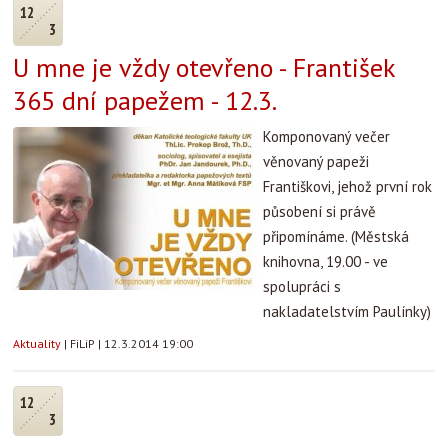
12
3
U mne je vždy otevřeno - František
365 dní papežem - 12.3.
Komponovaný večer
věnovaný papeži
Františkovi, jehož první rok
působení si právě
připomínáme. (Městská
knihovna, 19.00 - ve
spolupráci s
nakladatelstvím Paulínky)
Aktuality
|
FiLiP
|
12.3.2014 19:00
12
3