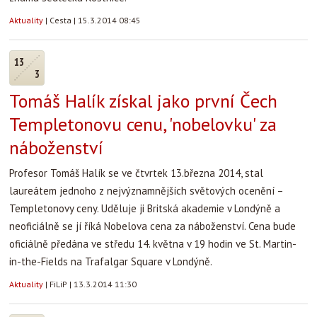
Aktuality
|
Cesta
|
15.3.2014 08:45
13
3
Tomáš Halík získal jako první Čech
Templetonovu cenu, 'nobelovku' za
náboženství
Profesor Tomáš Halík se ve čtvrtek 13.března 2014, stal
laureátem jednoho z nejvýznamnějších světových ocenění –
Templetonovy ceny. Uděluje ji Britská akademie v Londýně a
neoficiálně se jí říká Nobelova cena za náboženství. Cena bude
oficiálně předána ve středu 14. května v 19 hodin ve St. Martin-
in-the-Fields na Trafalgar Square v Londýně.
Aktuality
|
FiLiP
|
13.3.2014 11:30