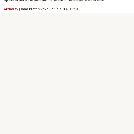
Aktuality
|
Jana Platenikova
|
23.2.2014 08:30
16
2
Výlet spolku Cesta do Skalky u Mníšku
pod Brdy - neděle 16. 2. 2014
Výletní spolek Cesta zve všechny farníky
na další výlet, jehož hlavním lákadlem je
barokní poutní areál Skalka nacházející
se na skalnaté vyvýšenině nad městem
Mníšek pod Brdy.
Aktuality
|
Jana Platenikova
|
16.2.2014 09:45