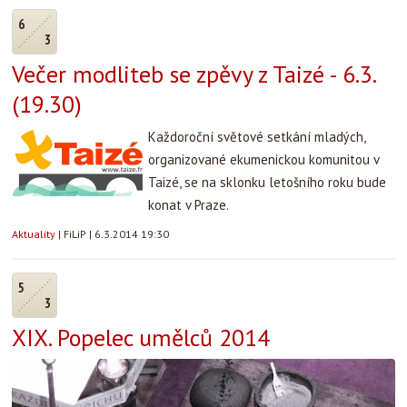
6
3
Večer modliteb se zpěvy z Taizé - 6.3.
(19.30)
Každoroční světové setkání mladých,
organizované ekumenickou komunitou v
Taizé, se na sklonku letošního roku bude
konat v Praze.
Aktuality
|
FiLiP
|
6.3.2014 19:30
5
3
XIX. Popelec umělců 2014