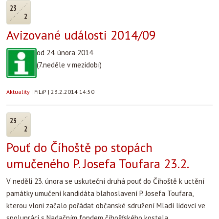
23
2
Avizované události 2014/09
od 24. února 2014
(7.neděle v mezidobí)
Aktuality
|
FiLiP
|
23.2.2014 14:50
23
2
Pouť do Číhoště po stopách
umučeného P. Josefa Toufara 23.2.
V neděli 23. února se uskuteční druhá pouť do Číhoště k uctění
památky umučení kandidáta blahoslavení P. Josefa Toufara,
kterou vloni začalo pořádat občanské sdružení Mladí lidovci ve
spolupráci s Nadačním fondem číhošťského kostela.