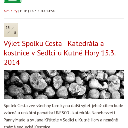
Aktuality
|
FiLiP
|
16.3.2014 14:50
15
3
Výlet Spolku Cesta - Katedrála a
kostnice v Sedlci u Kutné Hory 15.3.
2014
Spolek Cesta zve všechny farníky na další výlet jehož cílem bude
vzácná a unikátní památka UNESCO - katedrála Nanebevzetí
Panny Marie a sv. Jana Křtitele v Sedlci u Kutné Hory a neméně
známá sedlecká Kostnice.