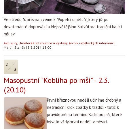
Ve středu 5. března zveme k "Popelci umělců", který již po
devatenácté doprovází u Nejsvětějšího Salvátora tradiční kající
mši sv.
Aktuality
,
Umělecké intervence a výstavy
,
Archiv uměleckých intervencí
|
Martin Staněk
|
5.3.2014 18:00
2
3
Masopustní "Kobliha po mši" - 2.3.
(20.10)
První březnovou neděli učiníme drobný a
netradiční krok zpátky k tradici - totiž k
pravidelnému termínu Kafe po mši, které
bývalo vždy první neděli v měsíci.