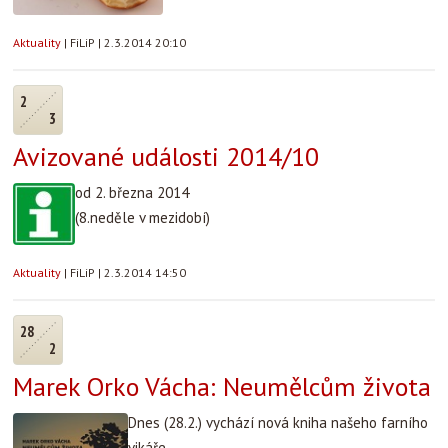
Aktuality
|
FiLiP
|
2.3.2014 20:10
2
3
Avizované události 2014/10
od 2. března 2014
(8.neděle v mezidobí)
Aktuality
|
FiLiP
|
2.3.2014 14:50
28
2
Marek Orko Vácha: Neumělcům života
Dnes (28.2.) vychází nová kniha našeho farního
vikáře.