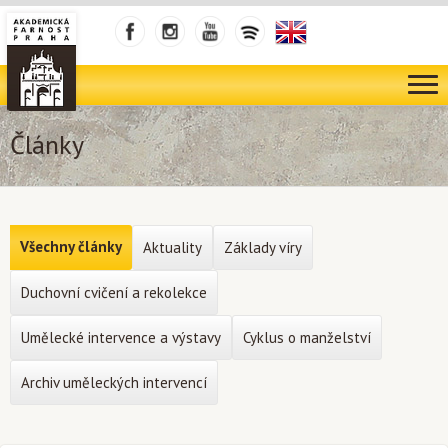
Články
Všechny články
Aktuality
Základy víry
Duchovní cvičení a rekolekce
Umělecké intervence a výstavy
Cyklus o manželství
Archiv uměleckých intervencí