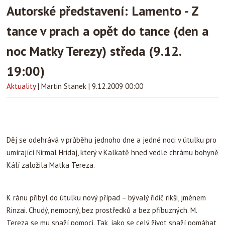
Autorské představení: Lamento - Z
tance v prach a opět do tance (den a
noc Matky Terezy) středa (9.12.
19:00)
Aktuality
|
Martin Stanek
|
9.12.2009 00:00
Děj se odehrává v průběhu jednoho dne a jedné noci v útulku pro
umírající Nirmal Hridaj, který v Kalkatě hned vedle chrámu bohyně
Kálí založila Matka Tereza.
K ránu přibyl do útulku nový případ – bývalý řidič rikši, jménem
Rinzai. Chudý, nemocný, bez prostředků a bez příbuzných. M.
Tereza se mu snaží pomoci. Tak, jako se celý život snaží pomáhat