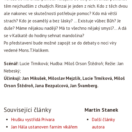
těm nejchudším z chudých. Rinzai je jeden z nich. Kdo z těch dvou
ale nakonec ve skutečnosti potřebuje pomoc? Kdo má větší
strach? Kdo je osamělý a bez lásky? … Existuje vůbec Bůh? Je
duše? Máme nějakou naději? Má to všechno nějaký smysl?… A dá
se v Kalkatě do hodiny sehnat mandolína?
Po představení bude možné zapojit se do debaty o noci víry
vedené Mons.T.Halíkem.
Scénář:
Lucie Trmíková; Hudba: Miloš Orson Štědroň; Režie: Jan
Nebeský;
Účinkují: Jan Mikušek, Miloslav Mejzlík, Lucie Trmíková, Miloš
Orson Štědroň, Jana Bezpalcová, Jan Švamberg.
Související články
Martin Stanek
Hrušku vystřídá Prívara
Další články
Jan Hála ustanoven farním vikářem
autora