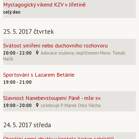
Mystagogický víkend KZV v Jiřetíně
celý den
25. 5. 2017 čtvrtek
Svátost smíření nebo duchovního rozhovoru
20:00 - 22:00
Adorace zrušena, nepřítomen Mons. Tomáš
Halík
Sportování s Lazarem Betánie
19:00 - 21:00
Slavnost Nanebevstoupení Páně - mše sv.
19:00 - 20:00
celebruje P. Marek Orko Vácha
24. 5. 2017 středa
Chorální ranní chvály v kostele (vstup sakristií)