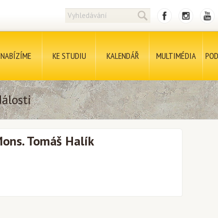
NABÍZÍME
KE STUDIU
KALENDÁŘ
MULTIMÉDIA
POD
álosti
Mons. Tomáš Halík