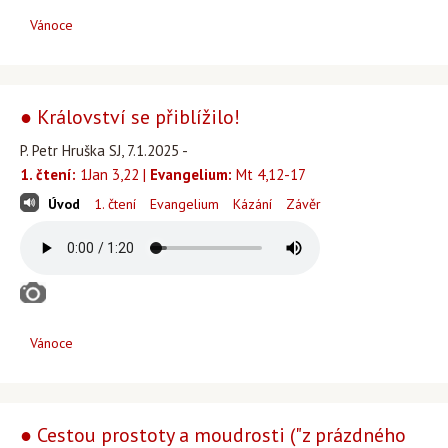
Vánoce
● Království se přiblížilo!
P. Petr Hruška SJ, 7.1.2025 -
1. čtení:
1Jan 3,22 |
Evangelium:
Mt 4,12-17
Úvod
1. čtení
Evangelium
Kázání
Závěr
Vánoce
● Cestou prostoty a moudrosti ("z prázdného