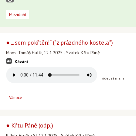
Mezidobí
● „Jsem pokřtěn!“ ("z prázdného kostela")
Mons. Tomáš Halík, 12.1.2025 - Svátek Křtu Páně
Kázání
videozáznam
Vánoce
● Křtu Páně (odp.)
P. Petr Hruška SJ, 12.1.2025 - Svátek Křtu Páně