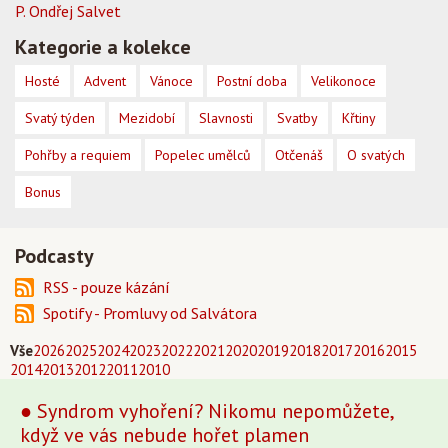
P. Ondřej Salvet
Kategorie a kolekce
Hosté
Advent
Vánoce
Postní doba
Velikonoce
Svatý týden
Mezidobí
Slavnosti
Svatby
Křtiny
Pohřby a requiem
Popelec umělců
Otčenáš
O svatých
Bonus
Podcasty
RSS - pouze kázání
Spotify - Promluvy od Salvátora
Vše
2026
2025
2024
2023
2022
2021
2020
2019
2018
2017
2016
2015
2014
2013
2012
2011
2010
● Syndrom vyhoření? Nikomu nepomůžete,
když ve vás nebude hořet plamen