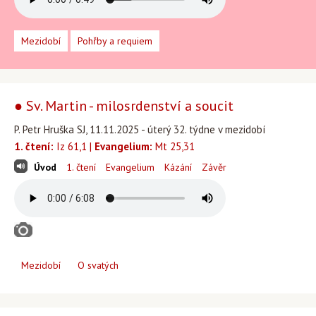
Mezidobí
Pohřby a requiem
● Sv. Martin - milosrdenství a soucit
P. Petr Hruška SJ, 11.11.2025 - úterý 32. týdne v mezidobí
1. čtení:
Iz 61,1 |
Evangelium:
Mt 25,31
Úvod
1. čtení
Evangelium
Kázání
Závěr
Mezidobí
O svatých