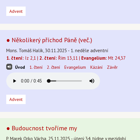
Advent
● Několikerý příchod Páně (več.)
Mons. Tomáš Halík, 30.11.2025 - 1. neděle adventní
1. čtení:
Iz 2,1 |
2. čtení:
Řím 13,11 |
Evangelium:
Mt 24,37
Úvod
1. čtení
2. čtení
Evangelium
Kázání
Závěr
Advent
● Budoucnost tvoříme my
P. Marek Orko Vácha, 25.11.2025 - úterý 34. týdne v mezidobí