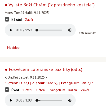
● Vy jste Boží Chrám ("z prázdného kostela")
Mons. Tomáš Halík, 9.11.2025 -
Kázání
Závěr
videozáznam
Mezidobí
● Posvěcení Lateránské baziliky (odp.)
P. Ondřej Salvet, 9.11.2025 -
1. čtení:
Ez 47,1 |
2. čtení:
1Kor 3,9 |
Evangelium:
Jan 2,13
Úvod
1. čtení
2. čtení
Evangelium
Kázání
Závěr