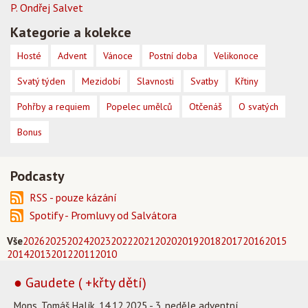
P. Ondřej Salvet
Kategorie a kolekce
Hosté
Advent
Vánoce
Postní doba
Velikonoce
Svatý týden
Mezidobí
Slavnosti
Svatby
Křtiny
Pohřby a requiem
Popelec umělců
Otčenáš
O svatých
Bonus
Podcasty
RSS - pouze kázání
Spotify - Promluvy od Salvátora
Vše
2026
2025
2024
2023
2022
2021
2020
2019
2018
2017
2016
2015
2014
2013
2012
2011
2010
● Gaudete ( +křty dětí)
Mons. Tomáš Halík, 14.12.2025 - 3. neděle adventní