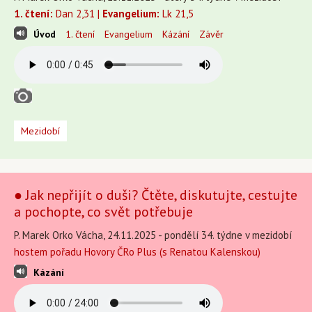
1. čtení:
Dan 2,31 |
Evangelium:
Lk 21,5
Úvod
1. čtení
Evangelium
Kázání
Závěr
Mezidobí
● Jak nepřijít o duši? Čtěte, diskutujte, cestujte
a pochopte, co svět potřebuje
P. Marek Orko Vácha, 24.11.2025 - pondělí 34. týdne v mezidobí
hostem pořadu Hovory ČRo Plus (s Renatou Kalenskou)
Kázání