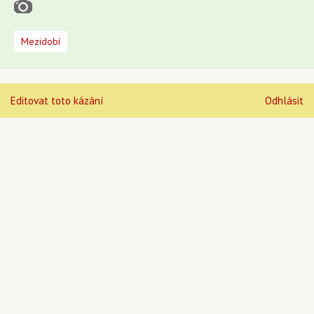
Mezidobí
Editovat toto kázání
Odhlásit