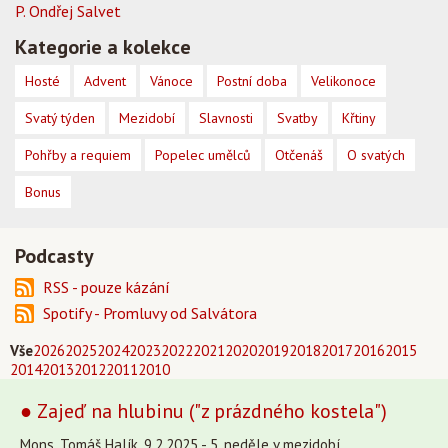
P. Ondřej Salvet
Kategorie a kolekce
Hosté
Advent
Vánoce
Postní doba
Velikonoce
Svatý týden
Mezidobí
Slavnosti
Svatby
Křtiny
Pohřby a requiem
Popelec umělců
Otčenáš
O svatých
Bonus
Podcasty
RSS - pouze kázání
Spotify - Promluvy od Salvátora
Vše
2026
2025
2024
2023
2022
2021
2020
2019
2018
2017
2016
2015
2014
2013
2012
2011
2010
● Zajeď na hlubinu ("z prázdného kostela")
Mons. Tomáš Halík, 9.2.2025 - 5. neděle v mezidobí