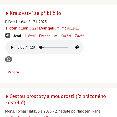
● Království se přiblížilo!
P. Petr Hruška SJ, 7.1.2025 -
1. čtení:
1Jan 3,22 |
Evangelium:
Mt 4,12-17
Úvod
1. čtení
Evangelium
Kázání
Závěr
Vánoce
● Cestou prostoty a moudrosti ("z prázdného
kostela")
Mons. Tomáš Halík, 5.1.2025 - 2. neděle po Narození Páně