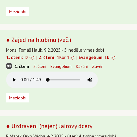
Mezidobí
● Zajeď na hlubinu (več.)
Mons. Tomáš Halík, 9.2.2025 - 5. neděle v mezidobí
1. čtení:
Iz 6,1 |
2. čtení:
1Kor 15,1 |
Evangelium:
Lk 5,1
1. čtení
2. čtení
Evangelium
Kázání
Závěr
Mezidobí
● Uzdravení (nejen) Jairovy dcery
P. Marek Orko Vácha, 4.2.2025 - úterý 4. týdne v mezidobí