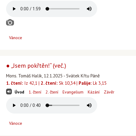
Vánoce
● „Jsem pokřtěn!“ (več.)
Mons. Tomáš Halík, 12.1.2025 - Svátek Křtu Páně
1. čtení:
Iz 42,1 |
2. čtení:
Sk 10,34 |
Pašije:
Lk 3,15
Úvod
1. čtení
2. čtení
Evangelium
Kázání
Závěr
Vánoce