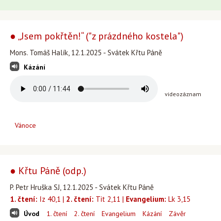
● „Jsem pokřtěn!“ ("z prázdného kostela")
Mons. Tomáš Halík, 12.1.2025 - Svátek Křtu Páně
Kázání
videozáznam
Vánoce
● Křtu Páně (odp.)
P. Petr Hruška SJ, 12.1.2025 - Svátek Křtu Páně
1. čtení:
Iz 40,1 |
2. čtení:
Tit 2,11 |
Evangelium:
Lk 3,15
Úvod
1. čtení
2. čtení
Evangelium
Kázání
Závěr