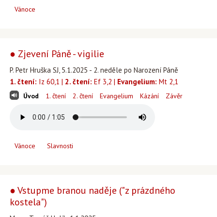
Vánoce
● Zjevení Páně - vigilie
P. Petr Hruška SJ, 5.1.2025 - 2. neděle po Narození Páně
1. čtení:
Iz 60,1 |
2. čtení:
Ef 3,2 |
Evangelium:
Mt 2,1
Úvod
1. čtení
2. čtení
Evangelium
Kázání
Závěr
Vánoce
Slavnosti
● Vstupme branou naděje ("z prázdného
kostela")