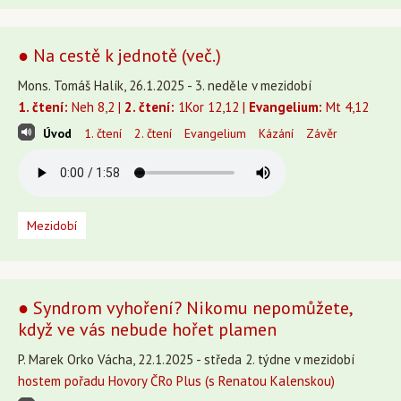
● Na cestě k jednotě (več.)
Mons. Tomáš Halík, 26.1.2025 - 3. neděle v mezidobí
1. čtení:
Neh 8,2 |
2. čtení:
1Kor 12,12 |
Evangelium:
Mt 4,12
Úvod
1. čtení
2. čtení
Evangelium
Kázání
Závěr
Mezidobí
● Syndrom vyhoření? Nikomu nepomůžete,
když ve vás nebude hořet plamen
P. Marek Orko Vácha, 22.1.2025 - středa 2. týdne v mezidobí
hostem pořadu Hovory ČRo Plus (s Renatou Kalenskou)