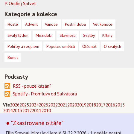
P. Ondřej Salvet
Kategorie a kolekce
Hosté
Advent
Vánoce
Postní doba
Velikonoce
Svatý týden
Mezidobí
Slavnosti
Svatby
Křtiny
Pohřby a requiem
Popelec umělců
Otčenáš
O svatých
Bonus
Podcasty
RSS - pouze kázání
Spotify - Promluvy od Salvátora
Vše
2026
2025
2024
2023
2022
2021
2020
2019
2018
2017
2016
2015
2014
2013
2012
2011
2010
● "Zkasírované oltáře"
Filip Srovnal, Miroslav Herold SJ, 22.2.2026 - 1. neděle postní