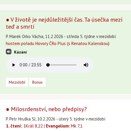
● V životě je nejdůležitější čas. Ta úsečka mezi
teď a smrtí
P. Marek Orko Vácha, 11.2.2026 - středa 5. týdne v mezidobí
hostem pořadu Hovory ČRo Plus (s Renatou Kalenskou)
Kázání
Mezidobí
Bonus
● Milosrdenství, nebo předpisy?
P. Petr Hruška SJ, 10.2.2026 - úterý 5. týdne v mezidobí
1. čtení:
1Král 8,22 |
Evangelium:
Mk 7,1