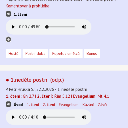
Komentovaná prohlídka
1. čtení
Hosté
Postní doba
Popelec umělců
Bonus
● 1.neděle postní (odp.)
P. Petr Hruška SJ, 22.2.2026 - 1. neděle postní
1. čtení:
Gn 2,7 |
2. čtení:
Řím 5,12 |
Evangelium:
Mt 4,1
Úvod
1. čtení
2. čtení
Evangelium
Kázání
Závěr