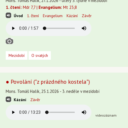
Mons. Tomáš Halík, 27.1.2026 - úterý 3. týdne v mezidobí
1. čtení:
Mdr 7,7 |
Evangelium:
Mt 23,8
Úvod
1. čtení
Evangelium
Kázání
Závěr
Mezidobí
O svatých
● Povolání ("z prázdného kostela")
Mons. Tomáš Halík, 25.1.2026 - 3. neděle v mezidobí
Kázání
Závěr
videozáznam