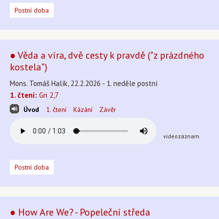
Postní doba
● Věda a víra, dvě cesty k pravdě ("z prázdného
kostela")
Mons. Tomáš Halík, 22.2.2026 - 1. neděle postní
1. čtení:
Gn 2,7
Úvod
1. čtení
Kázání
Závěr
videozáznam
Postní doba
● How Are We? - Popeleční středa