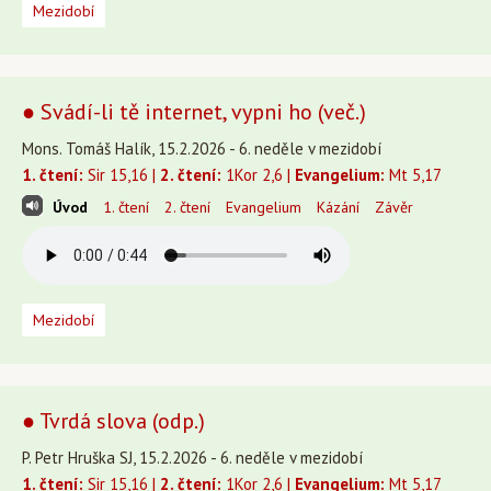
Mezidobí
● Svádí-li tě internet, vypni ho (več.)
Mons. Tomáš Halík, 15.2.2026 - 6. neděle v mezidobí
1. čtení:
Sir 15,16 |
2. čtení:
1Kor 2,6 |
Evangelium:
Mt 5,17
Úvod
1. čtení
2. čtení
Evangelium
Kázání
Závěr
Mezidobí
● Tvrdá slova (odp.)
P. Petr Hruška SJ, 15.2.2026 - 6. neděle v mezidobí
1. čtení:
Sir 15,16 |
2. čtení:
1Kor 2,6 |
Evangelium:
Mt 5,17