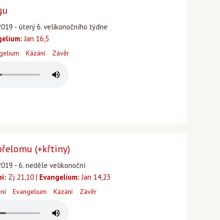
gu
2019 - úterý 6. velikonočního týdne
gelium:
Jan 16,5
gelium
Kázání
Závěr
přelomu (+křtiny)
2019 - 6. neděle velikonoční
ní:
Zj 21,10 |
Evangelium:
Jan 14,23
ení
Evangelium
Kázání
Závěr