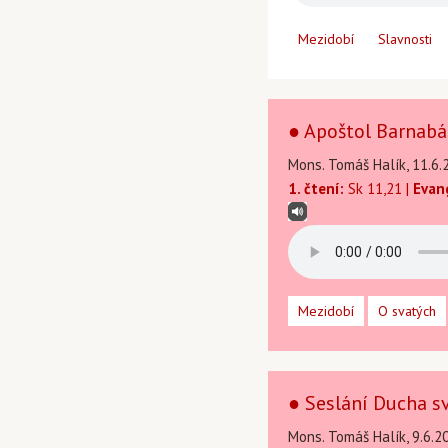
Mezidobí
Slavnosti
● Apoštol Barnabá
Mons. Tomáš Halík, 11.6.
1. čtení:
Sk 11,21 |
Evan
Mezidobí
O svatých
● Seslání Ducha sv
Mons. Tomáš Halík, 9.6.2