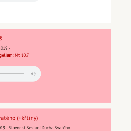
š
2019 -
gelium:
Mt 10,7
atého (+křtiny)
019 - Slavnost Seslání Ducha Svatého