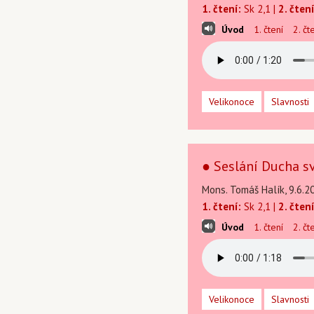
1. čtení:
Sk 2,1 |
2. čtení
Úvod
1. čtení
2. čt
Velikonoce
Slavnosti
● Seslání Ducha sv
Mons. Tomáš Halík, 9.6.2
1. čtení:
Sk 2,1 |
2. čtení
Úvod
1. čtení
2. čt
Velikonoce
Slavnosti