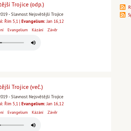
jší Trojice (odp.)
R
019 - Slavnost Nejsvětější Trojice
S
í:
Řím 5,1 |
Evangelium:
Jan 16,12
ení
Evangelium
Kázání
Závěr
jší Trojice (več.)
019 - Slavnost Nejsvětější Trojice
í:
Řím 5,1 |
Evangelium:
Jan 16,12
ení
Evangelium
Kázání
Závěr