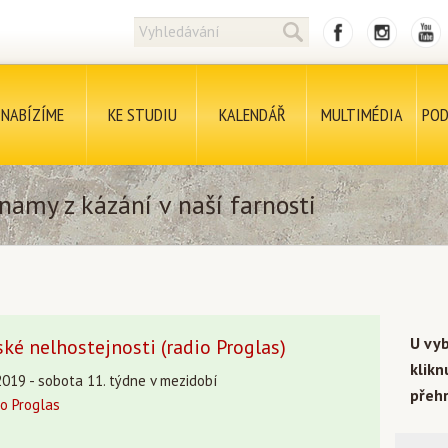
NABÍZÍME
KE STUDIU
KALENDÁŘ
MULTIMÉDIA
POD
namy z kázání v naší farnosti
U vy
ké nelhostejnosti (radio Proglas)
klik
2019 - sobota 11. týdne v mezidobí
přehr
o Proglas