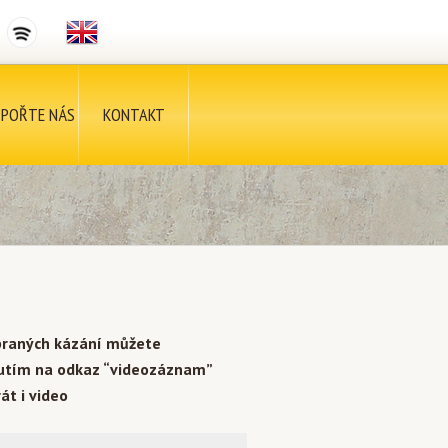
POŘTE NÁS
KONTAKT
braných kázání můžete
nutím na odkaz “videozáznam”
át i video