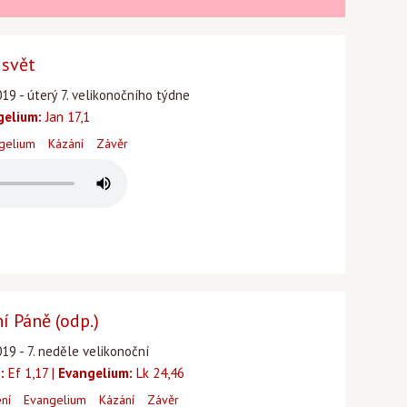
 svět
19 - úterý 7. velikonočního týdne
gelium:
Jan 17,1
gelium
Kázání
Závěr
 Páně (odp.)
19 - 7. neděle velikonoční
:
Ef 1,17 |
Evangelium:
Lk 24,46
ení
Evangelium
Kázání
Závěr