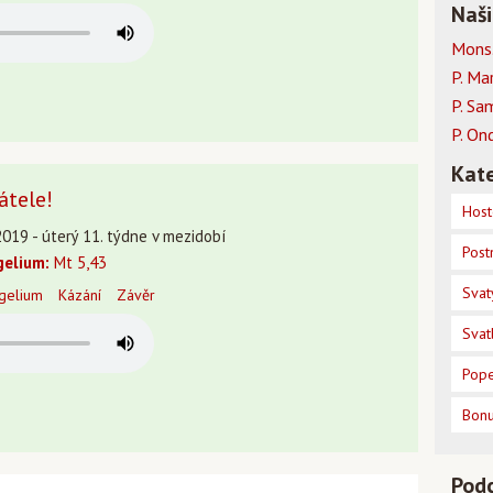
Naši
Mons.
P. Ma
P. Sa
P. On
Kate
átele!
Host
2019 - úterý 11. týdne v mezidobí
Post
gelium:
Mt 5,43
Svat
gelium
Kázání
Závěr
Svat
Pope
Bon
Pod