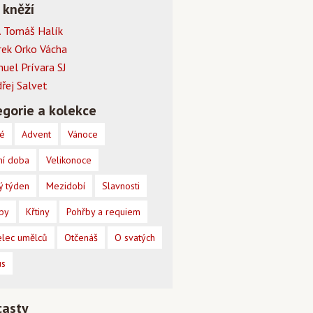
 kněží
 Tomáš Halík
rek Orko Vácha
muel Prívara SJ
dřej Salvet
gorie a kolekce
é
Advent
Vánoce
ní doba
Velikonoce
ý týden
Mezidobí
Slavnosti
by
Křtiny
Pohřby a requiem
lec umělců
Otčenáš
O svatých
us
casty