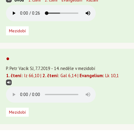
Úvod
1. čtení
2. čtení
Evangelium
Kázání
Mezidobí
●
P. Petr Vacík SJ, 7.7.2019 - 14. neděle v mezidobí
1. čtení:
Iz 66,10 |
2. čtení:
Gal 6,14 |
Evangelium:
Lk 10,1
Mezidobí