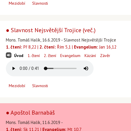
Mezidobí
Slavnosti
● Slavnost Nejsvětější Trojice (več.)
Mons. Tomáš Halík, 16.6.2019 - Slavnost Nejsvětější Trojice
1. čtení:
Př 8,22 |
2. čtení:
Řím 5,1 |
Evangelium:
Jan 16,12
Úvod
1. čtení
2. čtení
Evangelium
Kázání
Závěr
Mezidobí
Slavnosti
● Apoštol Barnabáš
Mons. Tomáš Halík, 11.6.2019 -
1. čtení:
Sk 11,21 |
Evangelium:
Mt 10,7