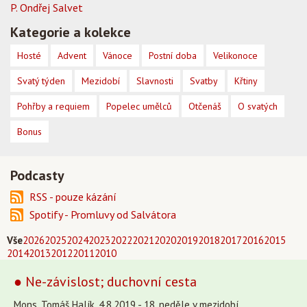
P. Ondřej Salvet
Kategorie a kolekce
Hosté
Advent
Vánoce
Postní doba
Velikonoce
Svatý týden
Mezidobí
Slavnosti
Svatby
Křtiny
Pohřby a requiem
Popelec umělců
Otčenáš
O svatých
Bonus
Podcasty
RSS - pouze kázání
Spotify - Promluvy od Salvátora
Vše
2026
2025
2024
2023
2022
2021
2020
2019
2018
2017
2016
2015
2014
2013
2012
2011
2010
● Ne-závislost; duchovní cesta
Mons. Tomáš Halík, 4.8.2019 - 18. neděle v mezidobí