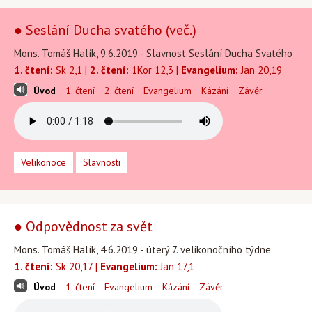
● Seslání Ducha svatého (več.)
Mons. Tomáš Halík, 9.6.2019 - Slavnost Seslání Ducha Svatého
1. čtení:
Sk 2,1 |
2. čtení:
1Kor 12,3 |
Evangelium:
Jan 20,19
Úvod
1. čtení
2. čtení
Evangelium
Kázání
Závěr
Velikonoce
Slavnosti
● Odpovědnost za svět
Mons. Tomáš Halík, 4.6.2019 - úterý 7. velikonočního týdne
1. čtení:
Sk 20,17 |
Evangelium:
Jan 17,1
Úvod
1. čtení
Evangelium
Kázání
Závěr