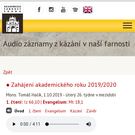
Audio záznamy z kázání v naší farnosti
Zpět
● Zahájení akademického roku 2019/2020
Mons. Tomáš Halík, 1.10.2019 - úterý 26. týdne v mezidobí
1. čtení:
Iz 66,10 |
Evangelium:
Mt 18,1
Úvod
1. čtení
Evangelium
Kázání
Závěr