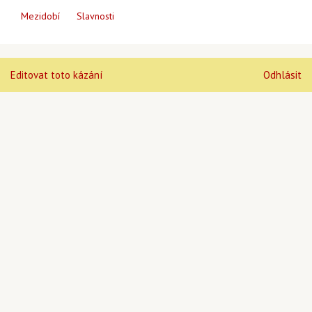
Mezidobí
Slavnosti
Editovat toto kázání
Odhlásit