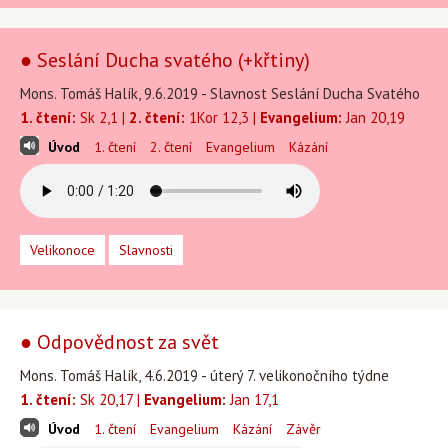
● Seslání Ducha svatého (+křtiny)
Mons. Tomáš Halík, 9.6.2019 - Slavnost Seslání Ducha Svatého
1. čtení:
Sk 2,1 |
2. čtení:
1Kor 12,3 |
Evangelium:
Jan 20,19
Úvod
1. čtení
2. čtení
Evangelium
Kázání
Velikonoce
Slavnosti
● Odpovědnost za svět
Mons. Tomáš Halík, 4.6.2019 - úterý 7. velikonočního týdne
1. čtení:
Sk 20,17 |
Evangelium:
Jan 17,1
Úvod
1. čtení
Evangelium
Kázání
Závěr