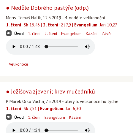
● Neděle Dobrého pastýře (odp.)
Mons. Tomáš Halík, 12.5.2019 - 4. neděle velikonoční
1. čtení:
Sk 13,43 |
2. čtení:
Zj 7,9 |
Evangelium:
Jan 10,27
Úvod
1. čtení
2. čtení
Evangelium
Kázání
Závěr
Velikonoce
● Ježíšova zjevení; krev mučedníků
P. Marek Orko Vácha, 7.5.2019 - úterý 3. velikonočního týdne
1. čtení:
Sk 7,51 |
Evangelium:
Jan 6,30
Úvod
1. čtení
Evangelium
Kázání