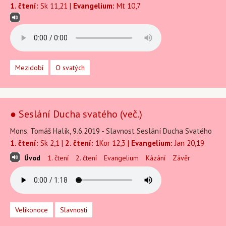
1. čtení:
Sk 11,21 |
Evangelium:
Mt 10,7
Mezidobí
O svatých
● Seslání Ducha svatého (več.)
Mons. Tomáš Halík, 9.6.2019 - Slavnost Seslání Ducha Svatého
1. čtení:
Sk 2,1 |
2. čtení:
1Kor 12,3 |
Evangelium:
Jan 20,19
Úvod
1. čtení
2. čtení
Evangelium
Kázání
Závěr
Velikonoce
Slavnosti