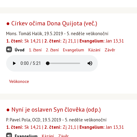
● Církev očima Dona Quijota (več.)
Mons. Tomáš Halík, 19.5.2019 - 5. neděle velikonoční
1. čtení:
Sk 14,21 |
2. čtení:
Zj 21,1 |
Evangelium:
Jan 13,31
Úvod
1. čtení
2. čtení
Evangelium
Kázání
Závěr
Velikonoce
● Nyní je oslaven Syn člověka (odp.)
P. Pavel Pola, OCD, 19.5.2019 - 5. neděle velikonoční
1. čtení:
Sk 14,21 |
2. čtení:
Zj 21,1 |
Evangelium:
Jan 13,31
Evangelium
Kázání
Závěr