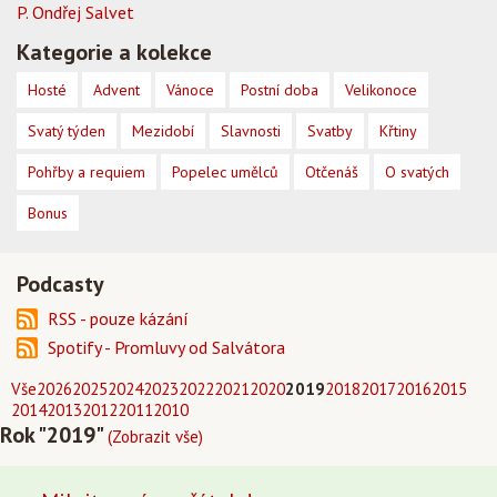
P. Ondřej Salvet
Kategorie a kolekce
Hosté
Advent
Vánoce
Postní doba
Velikonoce
Svatý týden
Mezidobí
Slavnosti
Svatby
Křtiny
Pohřby a requiem
Popelec umělců
Otčenáš
O svatých
Bonus
Podcasty
RSS - pouze kázání
Spotify - Promluvy od Salvátora
Vše
2026
2025
2024
2023
2022
2021
2020
2019
2018
2017
2016
2015
2014
2013
2012
2011
2010
Rok "2019"
(Zobrazit vše)