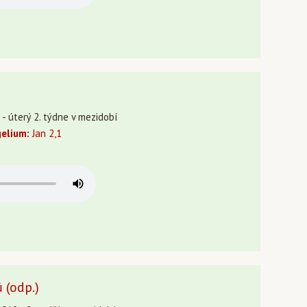
9 - úterý 2. týdne v mezidobí
elium:
Jan 2,1
 (odp.)