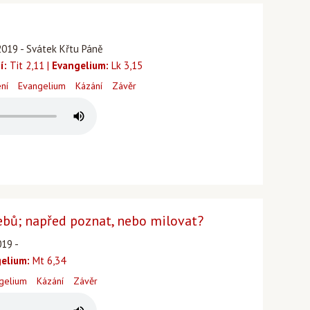
2019 - Svátek Křtu Páně
í:
Tit 2,11 |
Evangelium:
Lk 3,15
ení
Evangelium
Kázání
Závěr
bů; napřed poznat, nebo milovat?
019 -
elium:
Mt 6,34
gelium
Kázání
Závěr