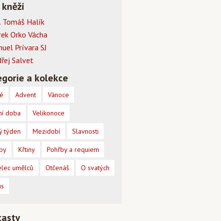
 kněží
 Tomáš Halík
rek Orko Vácha
muel Prívara SJ
dřej Salvet
gorie a kolekce
é
Advent
Vánoce
ní doba
Velikonoce
ý týden
Mezidobí
Slavnosti
by
Křtiny
Pohřby a requiem
lec umělců
Otčenáš
O svatých
us
casty