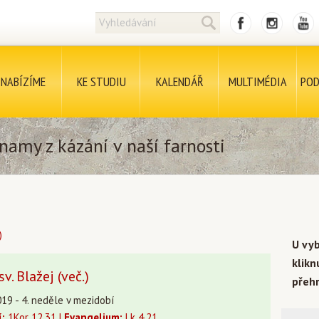
NABÍZÍME
KE STUDIU
KALENDÁŘ
MULTIMÉDIA
POD
namy z kázání v naší farnosti
)
U vy
klik
v. Blažej (več.)
přehr
19 - 4. neděle v mezidobí
í:
1Kor 12,31 |
Evangelium:
Lk 4,21