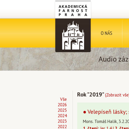
O NÁS
Audio záz
Rok "2019"
(Zobrazit vše
Vše
2026
2025
● Velepíseň lásky; s
2024
2023
Mons. Tomáš Halík, 3.2.20
2022
1. čtení:
Jer 1,4 |
2. čten