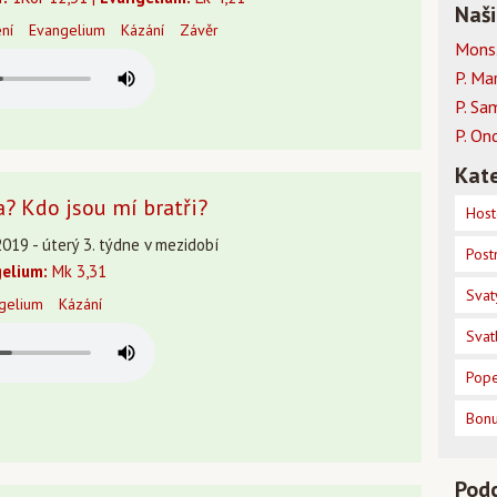
Naši
ení
Evangelium
Kázání
Závěr
Mons.
P. Ma
P. Sa
P. On
Kate
? Kdo jsou mí bratři?
Host
019 - úterý 3. týdne v mezidobí
Post
elium:
Mk 3,31
Svat
gelium
Kázání
Svat
Pope
Bon
Pod