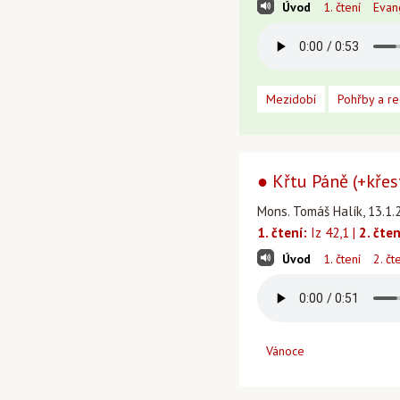
Úvod
1. čtení
Evan
Mezidobí
Pohřby a r
● Křtu Páně (+křes
Mons. Tomáš Halík, 13.1.
1. čtení:
Iz 42,1 |
2. čten
Úvod
1. čtení
2. čt
Vánoce