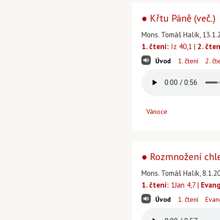
● Křtu Páně (več.)
Mons. Tomáš Halík, 13.1.
1. čtení:
Iz 40,1 |
2. čten
Úvod
1. čtení
2. čt
Vánoce
● Rozmnožení chle
Mons. Tomáš Halík, 8.1.2
1. čtení:
1Jan 4,7 |
Evang
Úvod
1. čtení
Evan