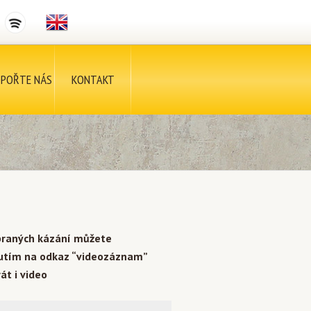
POŘTE NÁS
KONTAKT
braných kázání můžete
nutím na odkaz “videozáznam”
át i video