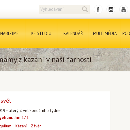
NABÍZÍME
KE STUDIU
KALENDÁŘ
MULTIMÉDIA
POD
namy z kázání v naší farnosti
 svět
19 - úterý 7. velikonočního týdne
gelium:
Jan 17,1
gelium
Kázání
Závěr