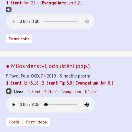
1. čtení:
Nm 21,4 |
Evangelium:
Jan 8,21
Postní doba
● Milosrdenství, odpuštění (odp.)
P. Pavel Pola, OCD, 7.4.2019 - 5. neděle postní
1. čtení:
Iz 43,16 |
2. čtení:
Flp 3,8 |
Evangelium:
Jan 8,1
Úvod
1. čtení
2. čtení
Evangelium
Kázání
Hosté
Postní doba