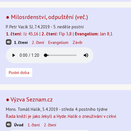
● Milosrdenství, odpuštění (več.)
P. Petr Vacík SJ, 7.4.2019 - 5. neděle postní
1. čtení:
Iz 43,16 |
2. čtení:
Flp 3,8 |
Evangelium:
Jan 8,1
1. čtení
2. čtení
Evangelium
Závěr
Postní doba
● Výzva Seznam.cz
Mons. Tomáš Halík, 3.4.2019 - středa 4. postního týdne
Řada kněží je jako Jekyll a Hyde. Halík o zneužívání v církvi
Úvod
1. čtení
2. čtení