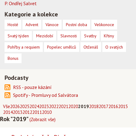
P. Ondřej Salvet
Kategorie a kolekce
Hosté
Advent
Vánoce
Postní doba
Velikonoce
Svatý týden
Mezidobí
Slavnosti
Svatby
Křtiny
Pohřby a requiem
Popelec umělců
Otčenáš
O svatých
Bonus
Podcasty
RSS - pouze kázání
Spotify - Promluvy od Salvátora
Vše
2026
2025
2024
2023
2022
2021
2020
2019
2018
2017
2016
2015
2014
2013
2012
2011
2010
Rok "2019"
(Zobrazit vše)