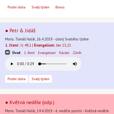
Postní doba
Svatý týden
Bonus
● Petr & Jidáš
Mons. Tomáš Halík, 16.4.2019 - úterý Svatého týdne
1. čtení:
Iz 49,1 |
Evangelium:
Jan 13,21
Úvod
1. čtení
Evangelium
Kázání
Závěr
Postní doba
Svatý týden
● Květná neděle (odp.)
Mons. Tomáš Halík, 14.4.2019 - 6. neděle postní - Květná neděle