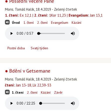
● Poslední večeře Páně
Mons. Tomáš Halík, 18.4.2019 - Zelený čtvrtek
1. čtení:
Ex 12,1 |
2. čtení:
1Kor 11,23 |
Evangelium:
Jan 13,1
Úvod
1. čtení
2. čtení
Evangelium
Kázání
Postní doba
Svatý týden
● Bdění v Getsemane
Mons. Tomáš Halík, 18.4.2019 - Zelený čtvrtek
čtení:
Jan 13-18, Lk 22,39-53
1. čtení
2. čtení
Kázání
Závěr