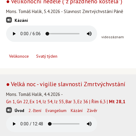
● Velikonoční neděle ("z prázdného kostela")
Mons. Tomáš Halík, 5.4.2026 - Slavnost Zmrtvýchvstání Páně
Kázání
videozáznam
Velikonoce
Svatý týden
● Velká noc - vigilie slavnosti Zmrtvýchvstání
Mons. Tomáš Halík, 4.4.2026 -
Gn 1, Gn 22, Ex 14, Iz 54, Iz 55, Bar 3, Ez 36 | Řím 6,3 |
Mt 28,1
Úvod
2. čtení
Evangelium
Kázání
Závěr