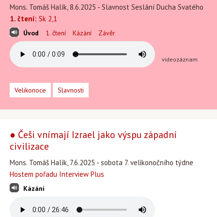
Mons. Tomáš Halík, 8.6.2025 - Slavnost Seslání Ducha Svatého
1. čtení:
Sk 2,1
Úvod
1. čtení
Kázání
Závěr
videozáznam
Velikonoce
Slavnosti
● Češi vnímají Izrael jako výspu západní
civilizace
Mons. Tomáš Halík, 7.6.2025 - sobota 7. velikonočního týdne
Hostem pořadu Interview Plus
Kázání