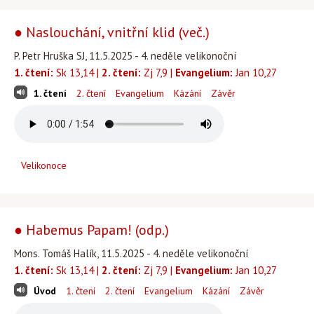
● Naslouchání, vnitřní klid (več.)
P. Petr Hruška SJ, 11.5.2025 - 4. neděle velikonoční
1. čtení:
Sk 13,14 |
2. čtení:
Zj 7,9 |
Evangelium:
Jan 10,27
1. čtení
2. čtení
Evangelium
Kázání
Závěr
Velikonoce
● Habemus Papam! (odp.)
Mons. Tomáš Halík, 11.5.2025 - 4. neděle velikonoční
1. čtení:
Sk 13,14 |
2. čtení:
Zj 7,9 |
Evangelium:
Jan 10,27
Úvod
1. čtení
2. čtení
Evangelium
Kázání
Závěr