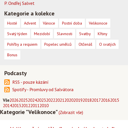
P. Ondřej Salvet
Kategorie a kolekce
Hosté
Advent
Vánoce
Postní doba
Velikonoce
Svatý týden
Mezidobí
Slavnosti
Svatby
Křtiny
Pohřby a requiem
Popelec umělců
Otčenáš
O svatých
Bonus
Podcasty
RSS - pouze kázání
Spotify - Promluvy od Salvátora
Vše
2026
2025
2024
2023
2022
2021
2020
2019
2018
2017
2016
2015
2014
2013
2012
2011
2010
Kategorie "Velikonoce"
(Zobrazit vše)