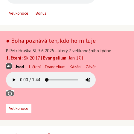
Velikonoce
Bonus
● Boha poznává ten, kdo ho miluje
P. Petr Hruška SJ, 3.6.2025 - úterý 7. velikonočního týdne
1. čtení:
Sk 20,17 |
Evangelium:
Jan 17,1
Úvod
1. čtení
Evangelium
Kázání
Závěr
Velikonoce