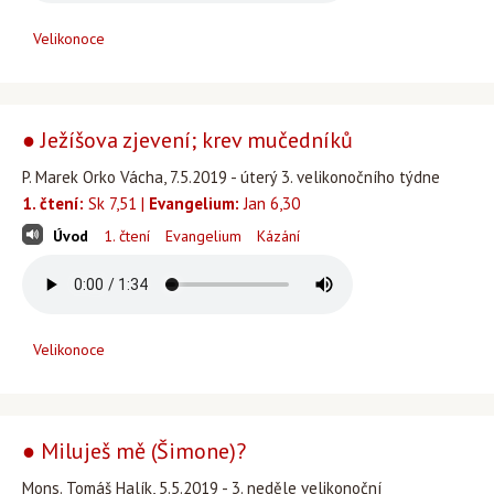
Velikonoce
● Ježíšova zjevení; krev mučedníků
P. Marek Orko Vácha, 7.5.2019 - úterý 3. velikonočního týdne
1. čtení:
Sk 7,51 |
Evangelium:
Jan 6,30
Úvod
1. čtení
Evangelium
Kázání
Velikonoce
● Miluješ mě (Šimone)?
Mons. Tomáš Halík, 5.5.2019 - 3. neděle velikonoční