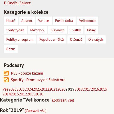
P. Ondřej Salvet
Kategorie a kolekce
Hosté
Advent
Vánoce
Postní doba
Velikonoce
Svatý týden
Mezidobí
Slavnosti
Svatby
Křtiny
Pohřby a requiem
Popelec umělců
Otčenáš
O svatých
Bonus
Podcasty
RSS - pouze kázání
Spotify - Promluvy od Salvátora
Vše
2026
2025
2024
2023
2022
2021
2020
2019
2018
2017
2016
2015
2014
2013
2012
2011
2010
Kategorie "Velikonoce"
(Zobrazit vše)
Rok "2019"
(Zobrazit vše)