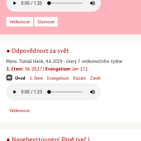
Velikonoce
Slavnosti
● Odpovědnost za svět
Mons. Tomáš Halík, 4.6.2019 - úterý 7. velikonočního týdne
1. čtení:
Sk 20,17 |
Evangelium:
Jan 17,1
Úvod
1. čtení
Evangelium
Kázání
Závěr
Velikonoce
● Nanebevstoupení Páně (več.)