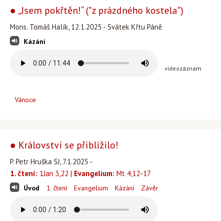
● „Jsem pokřtěn!“ ("z prázdného kostela")
Mons. Tomáš Halík, 12.1.2025 - Svátek Křtu Páně
Kázání
videozáznam
Vánoce
● Království se přiblížilo!
P. Petr Hruška SJ, 7.1.2025 -
1. čtení:
1Jan 3,22 |
Evangelium:
Mt 4,12-17
Úvod
1. čtení
Evangelium
Kázání
Závěr