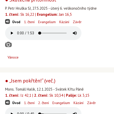
P. Petr Hruška SJ, 27.5.2025 - úterý 6. velikonočního týdne
1. čtení:
Sk 16,22 |
Evangelium:
Jan 16,5
Úvod
1. čtení
Evangelium
Kázání
Závěr
Vánoce
● „Jsem pokřtěn!“ (več.)
Mons. Tomáš Halík, 12.1.2025 - Svátek Křtu Páně
1. čtení:
Iz 42,1 |
2. čtení:
Sk 10,34 |
Pašije:
Lk 3,15
Úvod
1. čtení
2. čtení
Evangelium
Kázání
Závěr