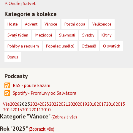
P. Ondřej Salvet
Kategorie a kolekce
Hosté
Advent
Vánoce
Postní doba
Velikonoce
Svatý týden
Mezidobí
Slavnosti
Svatby
Křtiny
Pohřby a requiem
Popelec umělců
Otčenáš
O svatých
Bonus
Podcasty
RSS - pouze kázání
Spotify - Promluvy od Salvátora
Vše
2026
2025
2024
2023
2022
2021
2020
2019
2018
2017
2016
2015
2014
2013
2012
2011
2010
Kategorie "Vánoce"
(Zobrazit vše)
Rok "2025"
(Zobrazit vše)