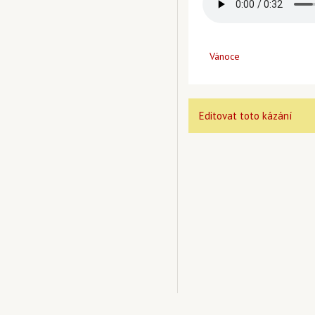
Vánoce
Editovat toto kázání