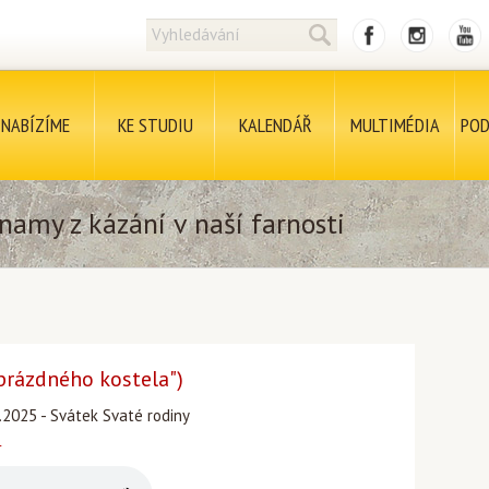
NABÍZÍME
KE STUDIU
KALENDÁŘ
MULTIMÉDIA
POD
namy z kázání v naší farnosti
 prázdného kostela")
.2025 - Svátek Svaté rodiny
r