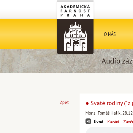
O NÁS
Audio záz
● Svaté rodiny ("z
Zpět
Mons. Tomáš Halík, 28.12
Úvod
Kázání
Závě