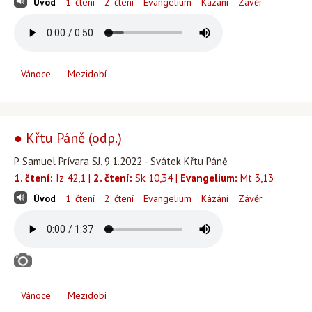
Úvod
1. čtení
2. čtení
Evangelium
Kázání
Závěr
Vánoce
Mezidobí
● Křtu Páně (odp.)
P. Samuel Prívara SJ, 9.1.2022 - Svátek Křtu Páně
1. čtení:
Iz 42,1 |
2. čtení:
Sk 10,34 |
Evangelium:
Mt 3,13
Úvod
1. čtení
2. čtení
Evangelium
Kázání
Závěr
Vánoce
Mezidobí