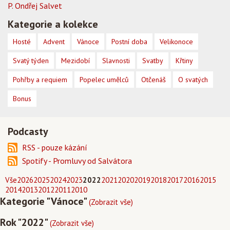
P. Ondřej Salvet
Kategorie a kolekce
Hosté
Advent
Vánoce
Postní doba
Velikonoce
Svatý týden
Mezidobí
Slavnosti
Svatby
Křtiny
Pohřby a requiem
Popelec umělců
Otčenáš
O svatých
Bonus
Podcasty
RSS - pouze kázání
Spotify - Promluvy od Salvátora
Vše
2026
2025
2024
2023
2022
2021
2020
2019
2018
2017
2016
2015
2014
2013
2012
2011
2010
Kategorie "Vánoce"
(Zobrazit vše)
Rok "2022"
(Zobrazit vše)