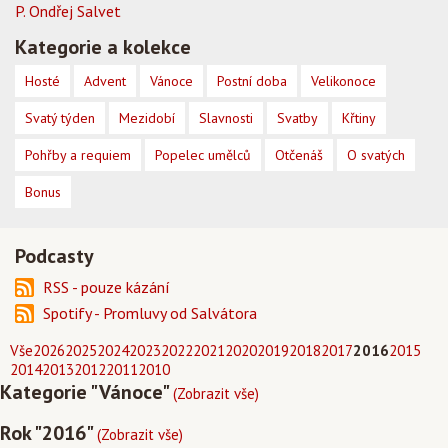
P. Ondřej Salvet
Kategorie a kolekce
Hosté
Advent
Vánoce
Postní doba
Velikonoce
Svatý týden
Mezidobí
Slavnosti
Svatby
Křtiny
Pohřby a requiem
Popelec umělců
Otčenáš
O svatých
Bonus
Podcasty
RSS - pouze kázání
Spotify - Promluvy od Salvátora
Vše
2026
2025
2024
2023
2022
2021
2020
2019
2018
2017
2016
2015
2014
2013
2012
2011
2010
Kategorie "Vánoce"
(Zobrazit vše)
Rok "2016"
(Zobrazit vše)