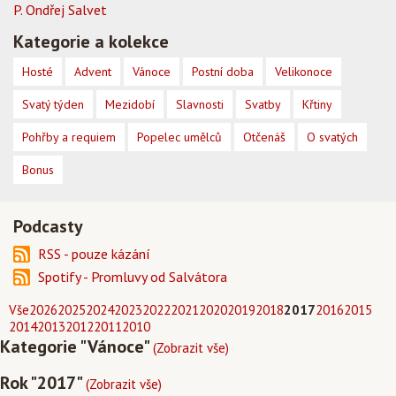
P. Ondřej Salvet
Kategorie a kolekce
Hosté
Advent
Vánoce
Postní doba
Velikonoce
Svatý týden
Mezidobí
Slavnosti
Svatby
Křtiny
Pohřby a requiem
Popelec umělců
Otčenáš
O svatých
Bonus
Podcasty
RSS - pouze kázání
Spotify - Promluvy od Salvátora
Vše
2026
2025
2024
2023
2022
2021
2020
2019
2018
2017
2016
2015
2014
2013
2012
2011
2010
Kategorie "Vánoce"
(Zobrazit vše)
Rok "2017"
(Zobrazit vše)