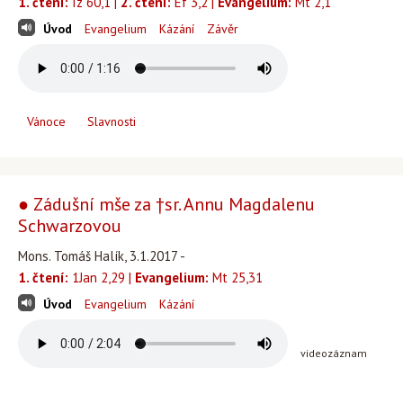
1. čtení:
Iz 60,1 |
2. čtení:
Ef 3,2 |
Evangelium:
Mt 2,1
Úvod
Evangelium
Kázání
Závěr
Vánoce
Slavnosti
● Zádušní mše za †sr. Annu Magdalenu
Schwarzovou
Mons. Tomáš Halík, 3.1.2017 -
1. čtení:
1Jan 2,29 |
Evangelium:
Mt 25,31
Úvod
Evangelium
Kázání
videozáznam