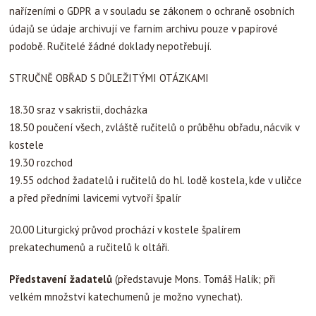
nařízeními o GDPR a v souladu se zákonem o ochraně osobních
údajů se údaje archivují ve farním archivu pouze v papírové
podobě. Ručitelé žádné doklady nepotřebují.
STRUČNĚ OBŘAD S DŮLEŽITÝMI OTÁZKAMI
18.30 sraz v sakristii, docházka
18.50 poučení všech, zvláště ručitelů o průběhu obřadu, nácvik v
kostele
19.30 rozchod
19.55 odchod žadatelů i ručitelů do hl. lodě kostela, kde v uličce
a před předními lavicemi vytvoří špalír
20.00 Liturgický průvod prochází v kostele špalírem
prekatechumenů a ručitelů k oltáři.
Představení žadatelů
(představuje Mons. Tomáš Halík; při
velkém množství katechumenů je možno vynechat).