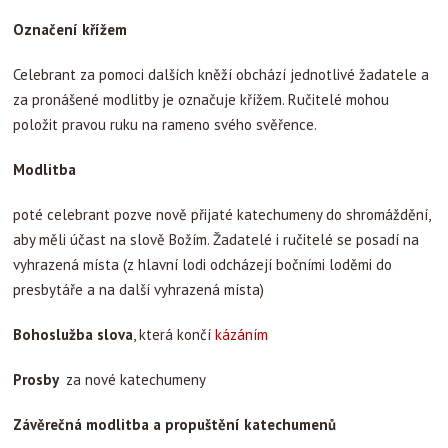
Označení křížem
Celebrant za pomoci dalších kněží obchází jednotlivé žadatele a
za pronášené modlitby je označuje křížem. Ručitelé mohou
položit pravou ruku na rameno svého svěřence.
Modlitba
poté celebrant pozve nově přijaté katechumeny do shromáždění,
aby měli účast na slově Božím. Žadatelé i ručitelé se posadí na
vyhrazená místa (z hlavní lodi odcházejí bočními loděmi do
presbytáře a na další vyhrazená místa)
Bohoslužba slova
, která končí
kázáním
Prosby
za nové katechumeny
Závěrečná modlitba a propuštění katechumenů