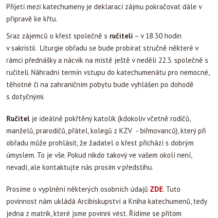
Přijetí mezi katechumeny je deklarací zájmu pokračovat dále v
přípravě ke křtu.
Sraz zájemců o křest společně s
ručiteli
– v 18.30 hodin
v sakristii. Liturgie obřadu se bude probírat stručně některé v
rámci přednášky a nácvik na místě ještě v neděli 22.3. společně s
ručiteli. Náhradní termín vstupu do katechumenátu pro nemocné,
těhotné či na zahraničním pobytu bude vyhlášen po dohodě
s dotyčnými.
Ručitel
je ideálně pokřtěný katolík (kdokoliv včetně rodičů,
manželů, prarodičů, přátel, kolegů z KZV - biřmovanců), který při
obřadu může prohlásit, že žadatel o křest přichází s dobrým
úmyslem. To je vše. Pokud nikdo takový ve vašem okolí není,
nevadí, ale kontaktujte nás prosím v předstihu.
Prosíme o vyplnění některých osobních údajů
ZDE
. Tuto
povinnost nám ukládá Arcibiskupství a Kniha katechumenů, tedy
jedna z matrik, které jsme povinni vést. Řídíme se přitom