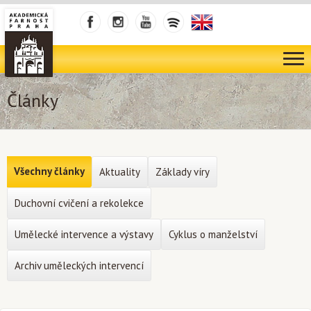
Články
Všechny články
Aktuality
Základy víry
Duchovní cvičení a rekolekce
Umělecké intervence a výstavy
Cyklus o manželství
Archiv uměleckých intervencí