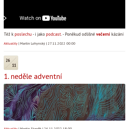
Též k
poslechu
- i jako
podcast
. - Poněkud odlišné
večerní
kázání
Aktuality
|
Martin Lohynský
|
27.11.2022 00:00
26
11
1. neděle adventní
Aktuality
|
Martin Staněk
|
26.11.2022 18:00