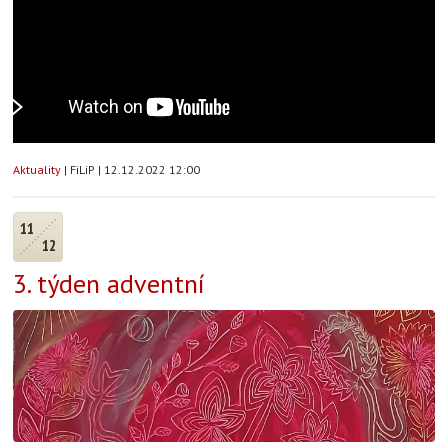
Aktuality
|
FiLiP
|
12.12.2022 12:00
11
12
3. týden adventní