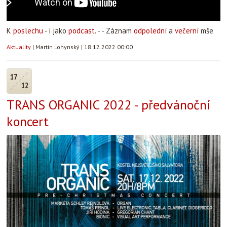
K
poslechu
- i jako
podcast
. - - Záznam
odpolední
a
večerní
mše
Aktuality
|
Martin Lohynský
|
18.12.2022 00:00
17
12
TRANS ORGANIC 2022 - předvánoční
koncert