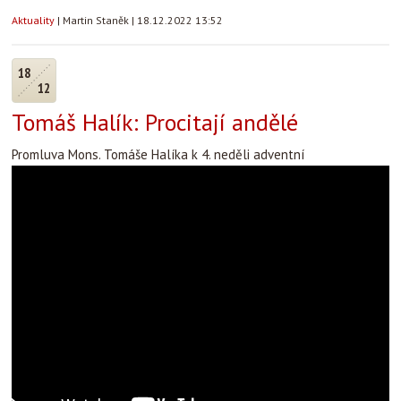
Aktuality
|
Martin Staněk
|
18.12.2022 13:52
18
12
Tomáš Halík: Procitají andělé
Promluva Mons. Tomáše Halíka k 4. neděli adventní