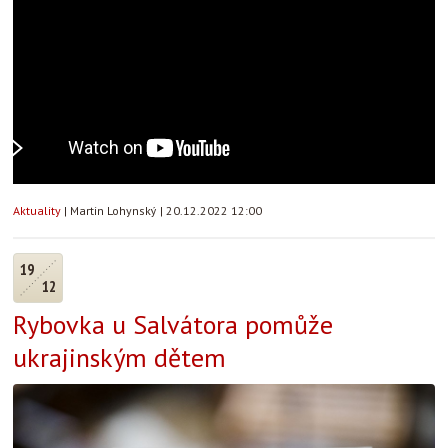
Aktuality
|
Martin Lohynský
|
20.12.2022 12:00
19
12
Rybovka u Salvátora pomůže
ukrajinským dětem