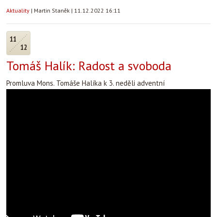
Aktuality
|
Martin Staněk
|
11.12.2022 16:11
11
12
Tomáš Halík: Radost a svoboda
Promluva Mons. Tomáše Halíka k 3. neděli adventní