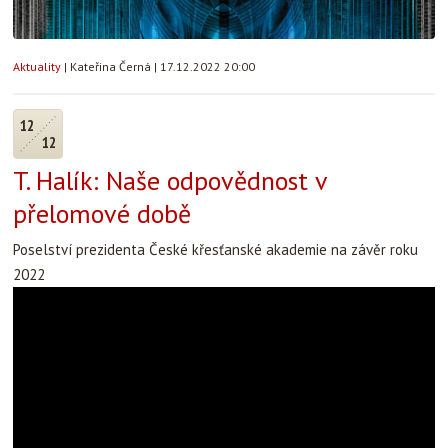
Aktuality
|
Kateřina Černá
|
17.12.2022 20:00
12
12
T. Halík: Naše odpovědnost v
přelomové době
Poselství prezidenta České křesťanské akademie na závěr roku
2022