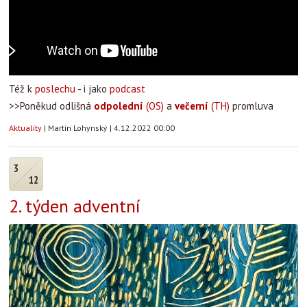
Též k
poslechu
- i jako
podcast
>>Poněkud odlišná
odpolední
(OS)
a
večerní
(TH)
promluva
Aktuality
|
Martin Lohynský
|
4.12.2022 00:00
3
12
2. týden adventní