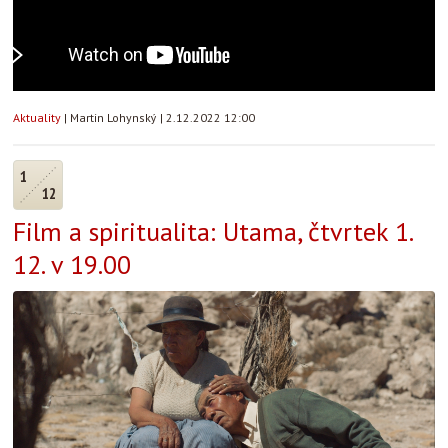
Aktuality
|
Martin Lohynský
|
2.12.2022 12:00
1
12
Film a spiritualita: Utama, čtvrtek 1.
12. v 19.00