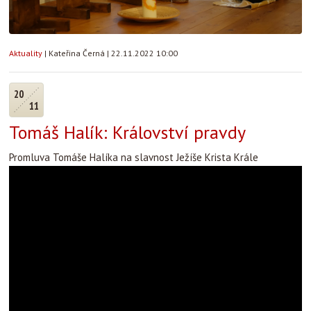
Aktuality
|
Kateřina Černá
|
22.11.2022 10:00
20
11
Tomáš Halík: Království pravdy
Promluva Tomáše Halíka na slavnost Ježíše Krista Krále