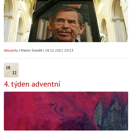
Aktuality
|
Martin Staněk
|
18.12.2022 20:13
18
12
4. týden adventní