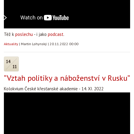
Též k
poslechu
- i jako
podcast
.
Aktuality
|
Martin Lohynský
|
20.11.2022 00:00
14
11
“Vztah politiky a náboženství v Rusku”
Kolokvium České křesťanské akademie - 14. XI. 2022