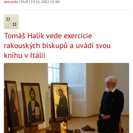
Aktuality
|
FiLiP
|
23.11.2022 12:00
22
11
Tomáš Halík vede exercicie
rakouských biskupů a uvádí svou
knihu v Itálii