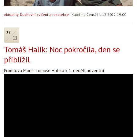
Aktuality
,
Duchovní cvičení a rekolekce
|
Kateřina Černá
|
1.12.2022 19:00
27
11
Tomáš Halík: Noc pokročila, den se
přiblížil
Promluva Mons. Tomáše Halíka k 1. neděli adventní