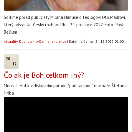
Sdílíme pořad publicisty Milana Hanuše o teologovi Oto Mádrovi,
který odvysílal Český rozhlas Plus 24. prosince 2022. Foto: Post
Bellum
Aktuality
,
Duchovní cvičení a rekolekce
|
Kateřina Černá
|
24.12.2022 02:00
20
12
Čo ak je Boh celkom iný?
Mons. T. Halík v diskusním pořadu ".pod lampou" novináře Štefana
Hríba