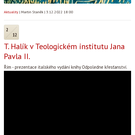
Aktuality
|
Martin Staněk
|
3.12.2022 18:00
2
12
T. Halík v Teologickém institutu Jana
Pavla II.
Řím - prezentace italského vydání knihy Odpoledne křesťanství.