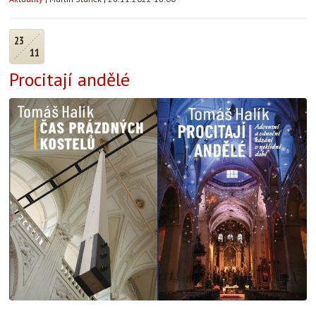
23
11
Procitají andělé