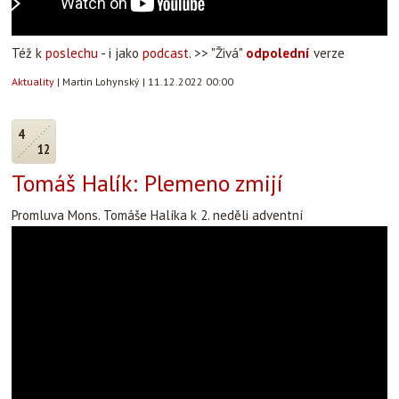
Též k
poslechu
- i jako
podcast
. >> "Živá"
odpolední
verze
Aktuality
|
Martin Lohynský
|
11.12.2022 00:00
4
12
Tomáš Halík: Plemeno zmijí
Promluva Mons. Tomáše Halíka k 2. neděli adventní