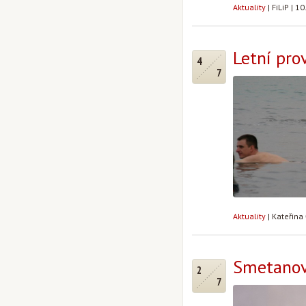
Aktuality
|
FiLiP
|
10
Letní pro
4
7
Aktuality
|
Kateřina
Smetanov
2
7