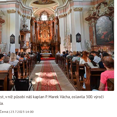
st, v níž působí náš kaplan P. Marek Vácha, oslavila 300. výročí
la.
 Černá
|
23.7.2023 14:00