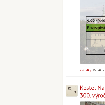
Aktuality
|
Kateřina
Kostel Nav
23
7
300. výro