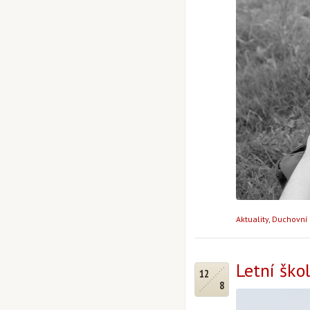
Aktuality
,
Duchovní 
Letní ško
12
8