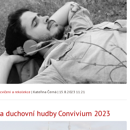
cvičení a rekolekce
|
Kateřina Černá
|
15.8.2023 11:21
la duchovní hudby Convivium 2023