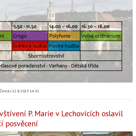
 Černá
|
12.8.2023 14:31
štívení P. Marie v Lechovicích oslavil
čí posvěcení