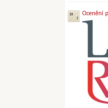
Ocenění p
10
7