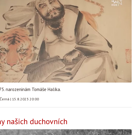
75. narozeninám Tomáše Halíka.
 Černá
|
15.8.2023 20:00
y našich duchovních