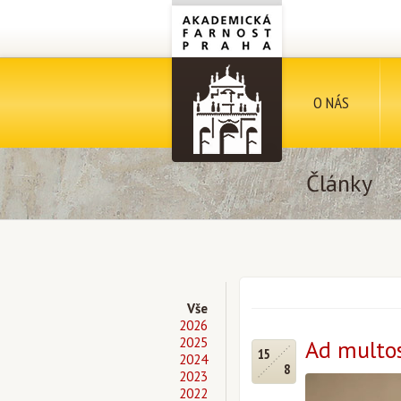
O NÁS
Články
Vše
2026
2025
Ad multos
15
2024
8
2023
2022