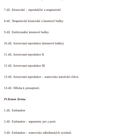
7.díl. Klonování – reprodukční a terapeutické.
8.díl. Terapeutické klonování a kmenové buňky.
9.díl. Embryonální kmenové buňky.
10.díl. Asistovaná reprodukce (kmenové buňky).
11.díl. Asistovaná reprodukce II.
12.díl. Asistovaná reprodukce III.
13.díl. Asistovaná reprodukce – stanovisko katolické církve.
14.díl. Děloha k pronajmutí.
IV.Konec života.
1.díl. Euthanásie
2.díl. Euthanásie – argumenty pro a proti.
3.díl. Euthanásie – stanovisko náboženských systémů.