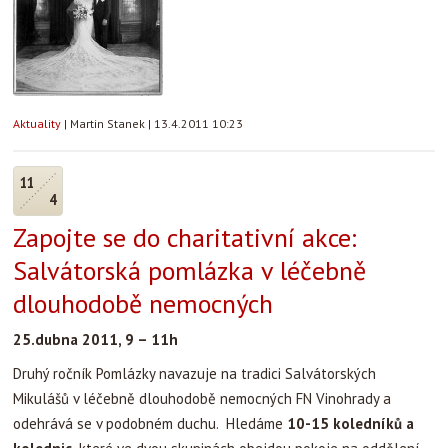
Aktuality
|
Martin Stanek
|
13.4.2011 10:23
11
4
Zapojte se do charitativní akce:
Salvátorská pomlázka v léčebně
dlouhodobě nemocných
25.dubna 2011, 9 – 11h
Druhý ročník Pomlázky navazuje na tradici Salvátorských
Mikulášů v léčebně dlouhodobě nemocných FN Vinohrady a
odehrává se v podobném duchu. Hledáme
10-15 koledníků a