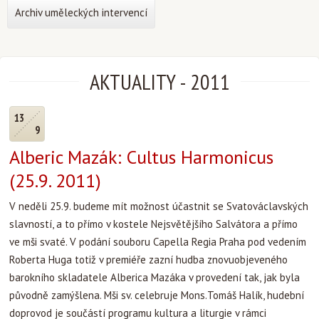
Archiv uměleckých intervencí
AKTUALITY
-
2011
13
9
Alberic Mazák: Cultus Harmonicus
(25.9. 2011)
V neděli 25.9. budeme mít možnost účastnit se Svatováclavských
slavností, a to přímo v kostele Nejsvětějšího Salvátora a přímo
ve mši svaté. V podání souboru Capella Regia Praha pod vedením
Roberta Huga totiž v premiéře zazní hudba znovuobjeveného
barokního skladatele Alberica Mazáka v provedení tak, jak byla
původně zamýšlena. Mši sv. celebruje Mons.Tomáš Halík, hudební
doprovod je součástí programu kultura a liturgie v rámci