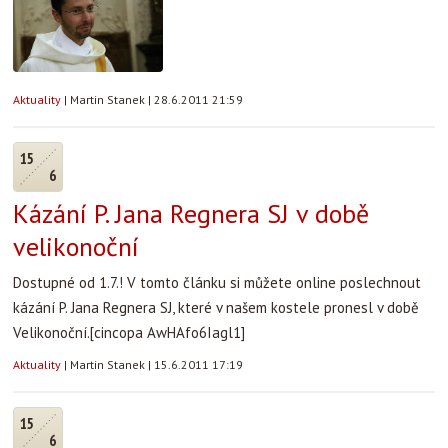
Aktuality
|
Martin Stanek
|
28.6.2011 21:59
15
6
Kázání P. Jana Regnera SJ v době
velikonoční
Dostupné od 1.7.! V tomto článku si můžete online poslechnout
kázání P. Jana Regnera SJ, které v našem kostele pronesl v době
Velikonoční.
[cincopa AwHAfo6Iagl1]
Aktuality
|
Martin Stanek
|
15.6.2011 17:19
15
6