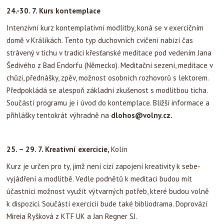
24.-30. 7. Kurs kontemplace
Intenzivní kurz kontemplativní modlitby, koná se v exercičním
domě v Králíkách. Tento typ duchovních cvičení nabízí čas
strávený v tichu v tradici křesťanské meditace pod vedením Jana
Šedivého z Bad Endorfu (Německo). Meditační sezení, meditace v
chůzi, přednášky, zpěv, možnost osobních rozhovorů s lektorem.
Předpokládá se alespoň základní zkušenost s modlitbou ticha.
Součástí programu je i úvod do kontemplace. Bližší informace a
přihlášky tentokrát výhradně na
dlohos@volny.cz.
25. – 29. 7.
Kreativní exercicie,
Kolín
Kurz je určen pro ty, jimž není cizí zapojení kreativity k sebe-
vyjádření a modlitbě. Vedle podnětů k meditaci budou mít
účastníci možnost využít výtvarných potřeb, které budou volně
k dispozici. Součástí exercicií bude také bibliodrama. Doprovází
Mireia Ryšková z KTF UK a Jan Regner SJ.