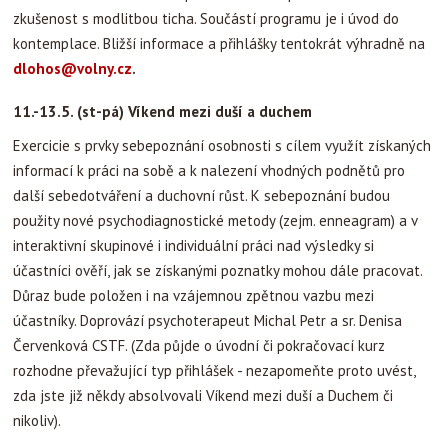
zkušenost s modlitbou ticha. Součástí programu je i úvod do
kontemplace. Bližší informace a přihlášky tentokrát výhradně na
dlohos@volny.cz
.
11.-13.5. (st-pá) Víkend mezi duší a duchem
Exercicie s prvky sebepoznání osobnosti s cílem využít získaných
informací k práci na sobě a k nalezení vhodných podnětů pro
další sebedotváření a duchovní růst. K sebepoznání budou
použity nové psychodiagnostické metody (zejm. enneagram) a v
interaktivní skupinové i individuální práci nad výsledky si
účastníci ověří, jak se získanými poznatky mohou dále pracovat.
Důraz bude položen i na vzájemnou zpětnou vazbu mezi
účastníky. Doprovází psychoterapeut Michal Petr a sr. Denisa
Červenková CSTF. (Zda půjde o úvodní či pokračovací kurz
rozhodne převažující typ přihlášek - nezapomeňte proto uvést,
zda jste již někdy absolvovali Víkend mezi duší a Duchem či
nikoliv).