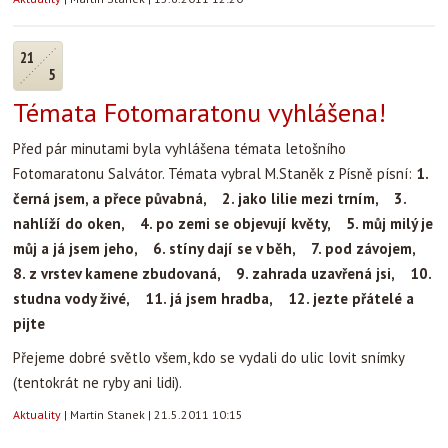
21
5
Témata Fotomaratonu vyhlášena!
Před pár minutami byla vyhlášena témata letošního
Fotomaratonu Salvátor. Témata vybral M.Staněk z Písně písní:
1.
černá jsem, a přece půvabná, 2. jako lilie mezi trním, 3.
nahlíží do oken, 4. po zemi se objevují květy, 5. můj milý je
můj a já jsem jeho, 6. stíny dají se v běh, 7. pod závojem,
8. z vrstev kamene zbudovaná, 9. zahrada uzavřená jsi, 10.
studna vody živé, 11. já jsem hradba, 12. jezte přátelé a
pijte
Přejeme dobré světlo všem, kdo se vydali do ulic lovit snímky
(tentokrát ne ryby ani lidi).
Aktuality
|
Martin Stanek
|
21.5.2011 10:15