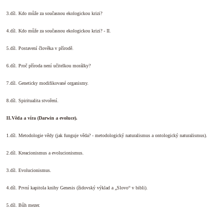
3.díl. Kdo může za současnou ekologickou krizi?
4.díl. Kdo může za současnou ekologickou krizi? - II.
5.díl. Postavení člověka v přírodě.
6.díl. Proč příroda není učitelkou morálky?
7.díl. Geneticky modifikované organismy.
8.díl. Spiritualita stvoření.
II.Věda a víra (Darwin a evoluce).
1.díl. Metodologie vědy (jak funguje věda? - metodologický naturalismus a ontologický naturalismus).
2.díl. Kreacionismus a evolucionismus.
3.díl. Evolucionismus.
4.díl. První kapitola knihy Genesis (židovský výklad a „Slovo“ v bibli).
5.díl. Bůh mezer.