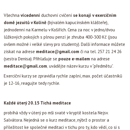
Všechna
vícedenní
duchovní cvičení
se konají v exercičním
domě jezuitů v Kolíně
(bývalém kapucínském klášteře),
jednodenní na Karmelu v Košířích. Cena za noc v jedno/dvou
lůžkových pokojích s plnou penzí je zhruba 400-300 Kč (jsou
ovšem možné i velké slevy pro studenty). Další informace můžete
získat na adrese
meditace
@
gmail.com
či na tel. 257 21 24 26
(sestra Denisa). Přihlašuje se
pouze e-mailem
na adrese
meditace
@
gmail.com
,
uvádějte název kurzu v “předmětu”.
Exerciční kurzy se zpravidla rychle zaplní, max. počet účastníků
je 12-16, reagujte tedy rychle.
Každé úterý 20.15 Tichá meditace
probíhá vždy v úterý po mši svaté v kryptě kostela Nejsv.
Salvátora. Nejedná se o kurz meditace, nýbrž o prostor a
příležitost ke společné meditaci v tichu pro ty, kdo vědí, co si s