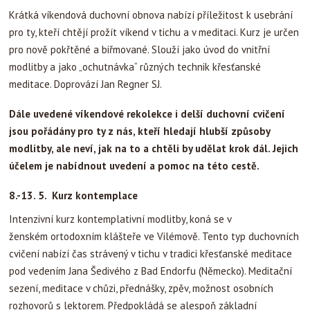
Krátká víkendová duchovní obnova nabízí příležitost k usebrání
pro ty, kteří chtějí prožít víkend v tichu a v meditaci. Kurz je určen
pro nově pokřtěné a biřmované. Slouží jako úvod do vnitřní
modlitby a jako „ochutnávka“ různých technik křesťanské
meditace. Doprovází Jan Regner SJ.
Dále uvedené víkendové rekolekce i delší duchovní cvičení
jsou pořádány pro ty z nás, kteří hledají hlubší způsoby
modlitby, ale neví, jak na to a chtěli by udělat krok dál. Jejich
účelem je nabídnout uvedení a pomoc na této cestě.
8.-13. 5. Kurz kontemplace
Intenzivní kurz kontemplativní modlitby, koná se v
ženském ortodoxním klášteře ve Vilémově. Tento typ duchovních
cvičení nabízí čas strávený v tichu v tradici křesťanské meditace
pod vedením Jana Šedivého z Bad Endorfu (Německo). Meditační
sezení, meditace v chůzi, přednášky, zpěv, možnost osobních
rozhovorů s lektorem. Předpokládá se alespoň základní