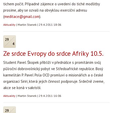
tichem počít. Případné zájemce o uvedení do tiché modlitby
prosíme, aby se ozvali na obvyklou exerciční adresu
(
meditace@gmail.com
).
Aktuality
|
Martin Stanek
|
29.4.2011 18:06
29
4
Ze srdce Evropy do srdce Afriky 10.5.
Student Pavel Škopek přiblíží v přednášce s promítáním svůj
půlroční dobrovolnický pobyt ve Středoafrické republice. Bosý
karmelitán P. Pavel Pola OCD promluví o misionářích a o české
organizaci Siriri, která jejich činnost podporuje. Srdečně zveme,
akce se koná v sakristii.
Aktuality
|
Martin Stanek
|
29.4.2011 16:06
29