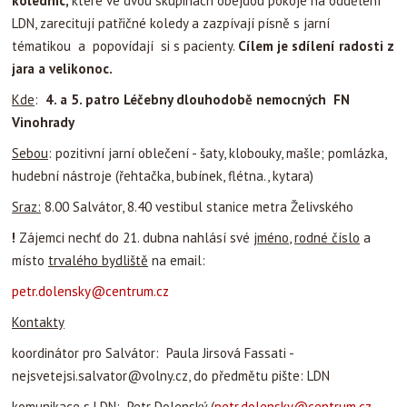
kolednic,
které ve dvou skupinách obejdou pokoje na oddělení
LDN, zarecitují patřičné koledy a zazpívají písně s jarní
tématikou a popovídají si s pacienty.
Cílem je sdílení radosti z
jara a velikonoc.
Kde
:
4. a 5. patro Léčebny dlouhodobě nemocných FN
Vinohrady
Sebou
: pozitivní jarní oblečení - šaty, klobouky, mašle; pomlázka,
hudební nástroje (řehtačka, bubínek, flétna., kytara)
Sraz:
8.00 Salvátor, 8.40 vestibul stanice metra Želivského
!
Zájemci nechť do 21. dubna nahlásí své
jméno
,
rodné číslo
a
místo
trvalého bydliště
na email:
petr.dolensky@centrum.cz
Kontakty
koordinátor pro Salvátor: Paula Jirsová Fassati -
nejsvetejsi.salvator@volny.cz, do předmětu pište: LDN
komunikace s LDN: Petr Dolenský (
petr.dolensky@centrum.cz
,