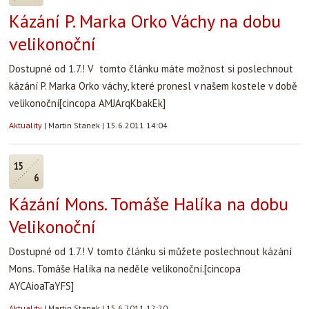
Kázání P. Marka Orko Váchy na dobu
velikonoční
Dostupné od 1.7.! V tomto článku máte možnost si poslechnout
kázání P. Marka Orko váchy, které pronesl v našem kostele v době
velikonoční
[cincopa AMJArqKbakEk]
Aktuality
|
Martin Stanek
|
15.6.2011 14:04
15
6
Kázání Mons. Tomáše Halíka na dobu
Velikonoční
Dostupné od 1.7.! V tomto článku si můžete poslechnout kázání
Mons. Tomáše Halíka na neděle velikonoční.
[cincopa
AYCAioaTaYFS]
Aktuality
|
Martin Stanek
|
15.6.2011 12:20