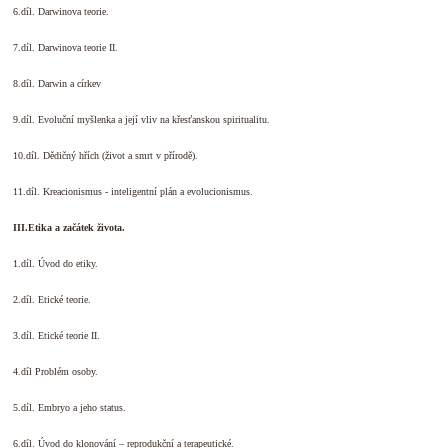
6.díl. Darwinova teorie.
7.díl. Darwinova teorie II.
8.díl. Darwin a církev
9.díl. Evoluční myšlenka a její vliv na křesťanskou spiritualitu.
10.díl. Dědičný hřích (život a smrt v přírodě).
11.díl. Kreacionismus - inteligentní plán a evolucionismus.
III.Etika a začátek života.
1.díl. Úvod do etiky.
2.díl. Etické teorie.
3.díl. Etické teorie II.
4.díl Problém osoby.
5.díl. Embryo a jeho status.
6.díl. Úvod do klonování – reprodukční a terapeutické.