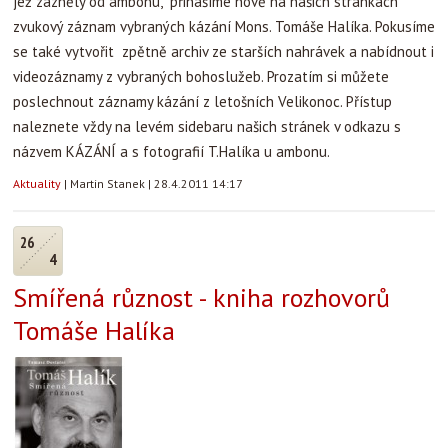
jež zazněly od ambonu, přinášíme nově na našich stránkách
zvukový záznam vybraných kázání Mons. Tomáše Halíka. Pokusíme
se také vytvořit zpětně archiv ze starších nahrávek a nabídnout i
videozáznamy z vybraných bohoslužeb. Prozatím si můžete
poslechnout záznamy kázání z letošních Velikonoc. Přístup
naleznete vždy na levém sidebaru našich stránek v odkazu s
názvem KÁZÁNÍ a s fotografií T.Halíka u ambonu.
Aktuality
|
Martin Stanek
|
28.4.2011 14:17
26
4
Smířená různost - kniha rozhovorů
Tomáše Halíka