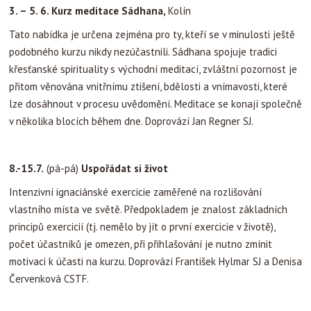
3. – 5. 6.
Kurz meditace Sádhana,
Kolín
Tato nabídka je určena zejména pro ty, kteří se v minulosti ještě
podobného kurzu nikdy nezúčastnili. Sádhana spojuje tradici
křesťanské spirituality s východní meditací, zvláštní pozornost je
přitom věnována vnitřnímu ztišení, bdělosti a vnímavosti, které
lze dosáhnout v procesu uvědomění. Meditace se konají společně
v několika blocích během dne. Doprovází Jan Regner SJ.
8.-15.7.
(pá-pá)
Uspořádat si život
Intenzivní ignaciánské exercicie zaměřené na rozlišování
vlastního místa ve světě. Předpokladem je znalost základních
principů exercicií (tj. nemělo by jít o první exercicie v životě),
počet účastníků je omezen, při přihlašování je nutno zmínit
motivaci k účasti na kurzu. Doprovází František Hylmar SJ a Denisa
Červenková CSTF.