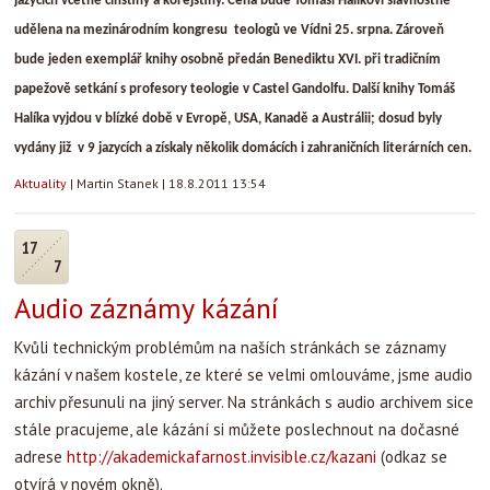
jazycích včetně čínštiny a korejštiny. Cena bude Tomáši Halíkovi slavnostně
udělena na mezinárodním kongresu teologů ve Vídni 25. srpna. Zároveň
bude jeden exemplář knihy osobně předán Benediktu XVI. při tradičním
papežově setkání s profesory teologie v Castel Gandolfu. Další knihy Tomáš
Halíka vyjdou v blízké době v Evropě, USA, Kanadě a Austrálii; dosud byly
vydány již v 9 jazycích a získaly několik domácích i zahraničních literárních cen.
Aktuality
|
Martin Stanek
|
18.8.2011 13:54
17
7
Audio záznámy kázání
Kvůli technickým problémům na naších stránkách se záznamy
kázání v našem kostele, ze které se velmi omlouváme, jsme audio
archiv přesunuli na jiný server. Na stránkách s audio archivem sice
stále pracujeme, ale kázání si můžete poslechnout na dočasné
adrese
http://akademickafarnost.invisible.cz/kazani
(odkaz se
otvírá v novém okně).