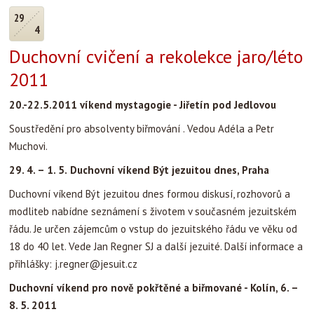
29
4
Duchovní cvičení a rekolekce jaro/léto
2011
20.-22.5.2011 víkend mystagogie - Jiřetín pod Jedlovou
Soustředění pro absolventy biřmování . Vedou Adéla a Petr
Muchovi.
29. 4. – 1. 5.
Duchovní víkend Být jezuitou dnes, Praha
Duchovní víkend Být jezuitou dnes formou diskusí, rozhovorů a
modliteb nabídne seznámení s životem v současném jezuitském
řádu. Je určen zájemcům o vstup do jezuitského řádu ve věku od
18 do 40 let. Vede Jan Regner SJ a další jezuité. Další informace a
přihlášky: j.regner@jesuit.cz
Duchovní víkend pro nově pokřtěné a biřmované - Kolín, 6. –
8. 5. 2011