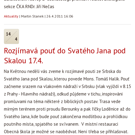
sekce ČKA RNDr. Jiří Nečas
Aktuality
|
Martin Stanek
|
26.4.2011 16:06
14
4
Rozjímavá pouť do Svatého Jana pod
Skalou 17.4.
Na Květnou neděli vás zveme k rozjímavé pouti ze Srbska do
Svatého Jana pod Skalou, kterou povede Mons. Tomáš Halík. Pouť
začneme srazem na vlakovém nádraží v Srbsku (vlak vyjíždí v 8.15
z Prahy - Hlavního nádraží), odkud půjdeme v tichu, inspirováni
promluvami na téma některé z biblických postav. Trasa vede
mírným terénem proti proudu Berounky a pak říčky Loděnice až do
Svatého Jana, kde bude pouť zakončena modlitbou a prohlídkou
poutního místa, spjatého se sv.Ivanem. V místní restauraci
Obecná škola je možné se naobědvat. Není třeba se přihlašovat.