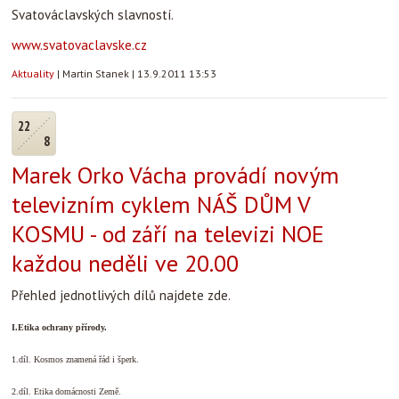
Svatováclavských slavností.
www.svatovaclavske.cz
Aktuality
|
Martin Stanek
|
13.9.2011 13:53
22
8
Marek Orko Vácha provádí novým
televizním cyklem NÁŠ DŮM V
KOSMU - od září na televizi NOE
každou neděli ve 20.00
Přehled jednotlivých dílů najdete zde.
I.Etika ochrany přírody.
1.díl. Kosmos znamená řád i šperk.
2.díl. Etika domácnosti Země.