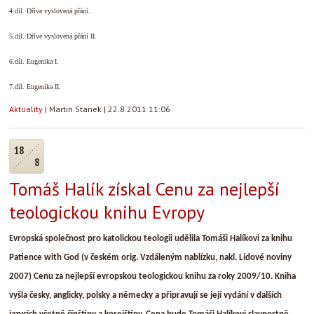
4.díl. Dříve vyslovená přání.
5.díl. Dříve vyslovená přání II.
6.díl. Eugenika I.
7.díl. Eugenika II.
Aktuality
|
Martin Stanek
|
22.8.2011 11:06
18
8
Tomáš Halík získal Cenu za nejlepší
teologickou knihu Evropy
Evropská společnost pro katolickou teologii udělila Tomáši Halíkovi za knihu
Patience with God (v českém orig. Vzdáleným nablízku, nakl. Lidové noviny
2007) Cenu za nejlepší evropskou teologickou knihu za roky 2009/10. Kniha
vyšla česky, anglicky, polsky a německy a připravují se její vydání v dalších