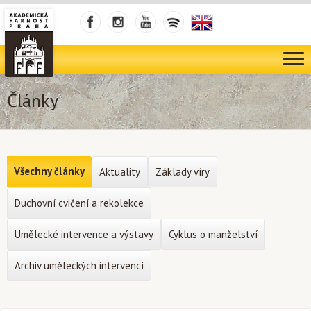
Články
Všechny články
Aktuality
Základy víry
Duchovní cvičení a rekolekce
Umělecké intervence a výstavy
Cyklus o manželství
Archiv uměleckých intervencí