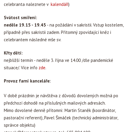
celebranta naleznete v
kalendáři
)
Svátost smíření:
neděle 19.15 - 19.45
- na požádání v sakristii. Vstup kostelem,
případně přes sakristii zadem. Přítomný zpovídající kněz i
celebrantem následné mše sv.
Křty dětí:
nejbližší termín - neděle 3. října ve 14.00 /dle pandemické
situace/. Více info
zde
.
Provoz farní kanceláře:
V době prázdnin je návštěva z důvodů dovolených možná po
předchozí dohodě na příslušných mailových adresách.
Mimo dovolené denně přítomni: Martin Staněk (koordinátor,
pastorační referent), Pavel Šimáček (technický administrátor,
správce objektu)