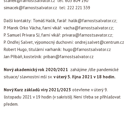
stanek@farnostsalvator.cz
tel: 603 804 190
simacek@farnostsalvator.cz
tel: 222 221 339
Další kontakty: Tomáš Halík, farář:
halik@farnostsalvator.cz
;
P. Marek Orko Vácha, farní vikář:
vacha@farnostsalvator.cz
;
P. Samuel Prívara SJ, farní vikář:
privara@farnostsavator.cz
;
P. Ondřej Salvet, výpomocný duchovní:
ondrej.salvet@centrum.cz
Robert Hugo, titulární varhaník:
hugo@farnostsalvator.cz
Jan Přibáň, kostelník:
priban@farnostsalvator.cz
Nový akademický rok 2020/2021
zahájíme /dle pandemické
situace/ slavnostní mší sv.
v úterý 5. října 2021 v 18 hodin.
Nový Kurz základů víry 2021/2023
otevřeme v úterý 9.
listopadu 2021 v 19 hodin (v sakristii). Není třeba se přihlašovat
předem.