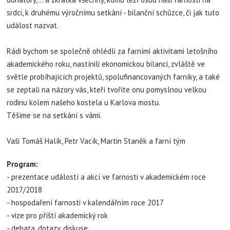
srdci, k druhému výročnímu setkání - bilanční schůzce, či jak tuto
událost nazvat.
Rádi bychom se společně ohlédli za farními aktivitami letošního
akademického roku, nastínili ekonomickou bilanci, zvláště ve
světle probíhajících projektů, spolufinancovaných farníky, a také
se zeptali na názory vás, kteří tvoříte onu pomyslnou velkou
rodinu kolem našeho kostela u Karlova mostu.
Těšíme se na setkání s vámi.
Vaši Tomáš Halík, Petr Vacík, Martin Staněk a farní tým
Program:
- prezentace událostí a akcí ve farnosti v akademickém roce
2017/2018
- hospodaření farnosti v kalendářním roce 2017
- vize pro příští akademický rok
- debata, dotazy, diskuse