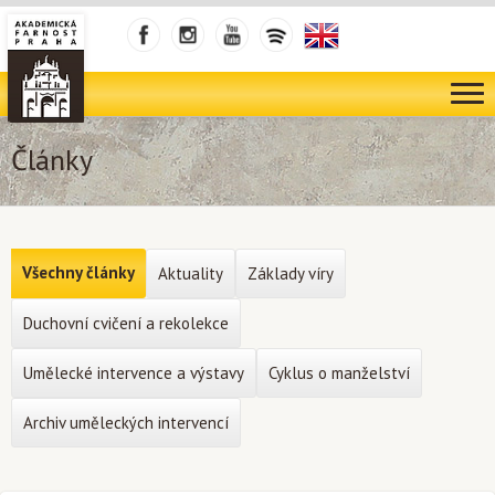
Články
Všechny články
Aktuality
Základy víry
Duchovní cvičení a rekolekce
Umělecké intervence a výstavy
Cyklus o manželství
Archiv uměleckých intervencí