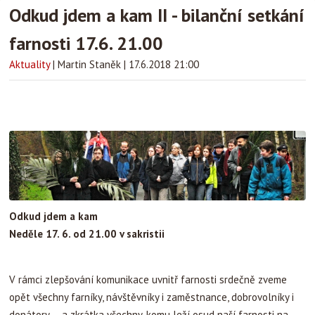
Odkud jdem a kam II - bilanční setkání
farnosti 17.6. 21.00
Aktuality
|
Martin Staněk
|
17.6.2018 21:00
Odkud jdem a kam
Neděle 17. 6. od 21.00 v sakristii
V rámci zlepšování komunikace uvnitř farnosti srdečně zveme
opět všechny farníky, návštěvníky i zaměstnance, dobrovolníky i
donátory,… a zkrátka všechny, komu leží osud naší farnosti na