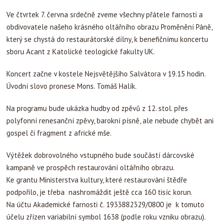
Ve čtvrtek 7. června srdečně zveme všechny přátele farnosti a
obdivovatele našeho krásného oltářního obrazu Proměnění Páně,
který se chystá do restaurátorské dílny, k benefičnímu koncertu
sboru Acant z Katolické teologické fakulty UK.
Koncert začne v kostele Nejsvětějšího Salvátora v 19.15 hodin.
Úvodní slovo pronese Mons. Tomáš Halík.
Na programu bude ukázka hudby od zpěvů z 12. stol. přes
polyfonní renesanční zpěvy, barokní písně, ale nebude chybět ani
gospel či fragment z africké mše.
Výtěžek dobrovolného vstupného bude součástí dárcovské
kampaně ve prospěch restaurování oltářního obrazu.
Ke grantu Ministerstva kultury, které restaurování štědře
podpořilo, je třeba nashromáždit ještě cca 160 tisíc korun.
Na účtu Akademické farnosti č. 1933882329/0800 je k tomuto
účelu zřízen variabilní symbol 1638 (podle roku vzniku obrazu).