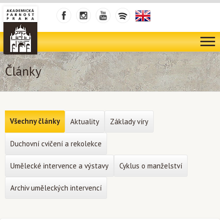
Články
Všechny články
Aktuality
Základy víry
Duchovní cvičení a rekolekce
Umělecké intervence a výstavy
Cyklus o manželství
Archiv uměleckých intervencí