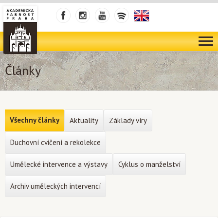
Články
Všechny články
Aktuality
Základy víry
Duchovní cvičení a rekolekce
Umělecké intervence a výstavy
Cyklus o manželství
Archiv uměleckých intervencí